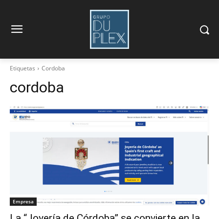
Etiquetas
Cordoba
cordoba
Empresa
La “Joyería de Córdoba” se convierte en la