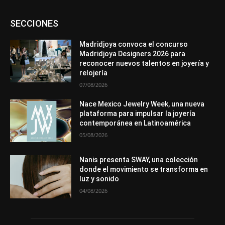
Asociaciones
Diamantes
Empresa
En tendencia
SECCIONES
Entrevistas
Eventos
Exposiciones
Ferias
Formación
In memoriam
La Pluma de Pedro Pérez
Metales
México
Mundo Técnico
Novedades
Opiniones
Perspectiva
Madridjoya convoca el concurso
Premios
Secciones
Sin categoría
Sucesos
Madridjoya Designers 2026 para
reconocer nuevos talentos en joyería y
Más
relojería
07/08/2026
Nace Mexico Jewelry Week, una nueva
plataforma para impulsar la joyería
contemporánea en Latinoamérica
05/08/2026
Nanis presenta SWAY, una colección
donde el movimiento se transforma en
luz y sonido
04/08/2026