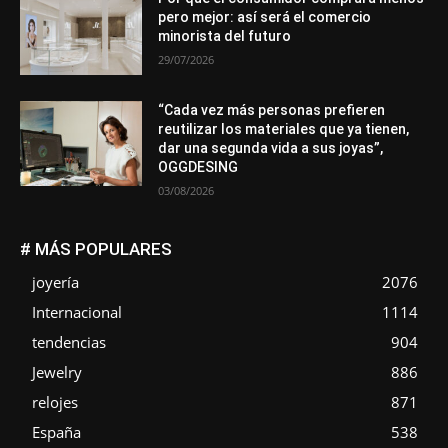
pero mejor: así será el comercio
minorista del futuro
29/07/2026
“Cada vez más personas prefieren
reutilizar los materiales que ya tienen,
dar una segunda vida a sus joyas”,
OGGDESING
03/08/2026
# MÁS POPULARES
joyería
2076
Internacional
1114
tendencias
904
Jewelry
886
relojes
871
España
538