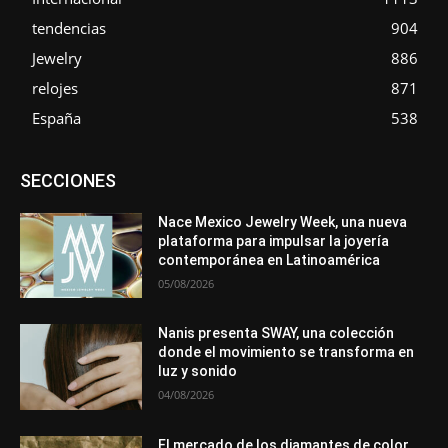
tendencias
904
Jewelry
886
relojes
871
España
538
Asociaciones
Diamantes
Empresa
En tendencia
SECCIONES
Entrevistas
Eventos
Exposiciones
Ferias
Formación
In memoriam
La Pluma de Pedro Pérez
Metales
México
Mundo Técnico
Novedades
Opiniones
Perspectiva
Nace Mexico Jewelry Week, una nueva
Premios
Secciones
Sin categoría
Sucesos
plataforma para impulsar la joyería
contemporánea en Latinoamérica
Más
05/08/2026
Nanis presenta SWAY, una colección
donde el movimiento se transforma en
luz y sonido
04/08/2026
El mercado de los diamantes de color