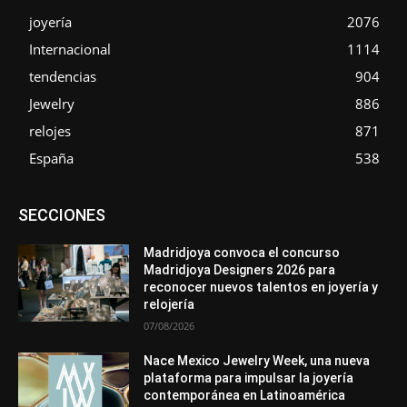
joyería
2076
Internacional
1114
tendencias
904
Jewelry
886
relojes
871
España
538
Asociaciones
Diamantes
Empresa
En tendencia
SECCIONES
Entrevistas
Eventos
Exposiciones
Ferias
Formación
In memoriam
La Pluma de Pedro Pérez
Metales
México
Mundo Técnico
Novedades
Opiniones
Perspectiva
Madridjoya convoca el concurso
Premios
Secciones
Sin categoría
Sucesos
Madridjoya Designers 2026 para
reconocer nuevos talentos en joyería y
Más
relojería
07/08/2026
Nace Mexico Jewelry Week, una nueva
plataforma para impulsar la joyería
contemporánea en Latinoamérica