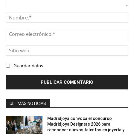
Comentario:
No
Co
ele
Sit
we
Guardar datos
ÚLTIMAS NOTICIAS
Madridjoya convoca el concurso
Madridjoya Designers 2026 para
reconocer nuevos talentos en joyería y