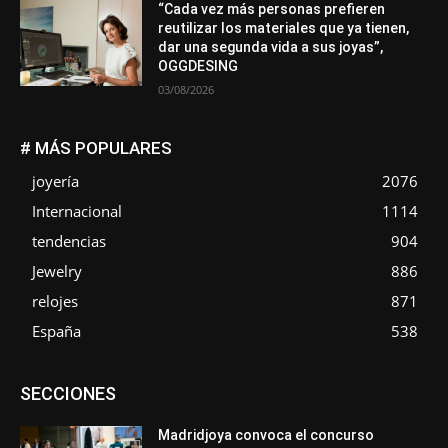
“Cada vez más personas prefieren
reutilizar los materiales que ya tienen,
dar una segunda vida a sus joyas”,
OGGDESING
03/08/2026
# MÁS POPULARES
joyería
2076
Internacional
1114
tendencias
904
Jewelry
886
relojes
871
España
538
Asociaciones
Diamantes
Empresa
En tendencia
SECCIONES
Entrevistas
Eventos
Exposiciones
Ferias
Formación
In memoriam
La Pluma de Pedro Pérez
Metales
México
Mundo Técnico
Novedades
Opiniones
Perspectiva
Madridjoya convoca el concurso
Premios
Secciones
Sin categoría
Sucesos