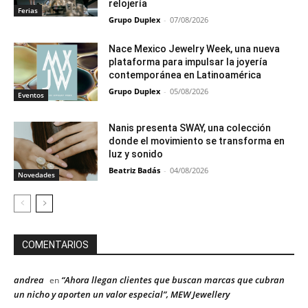
relojería
Ferias
Grupo Duplex
-
07/08/2026
Nace Mexico Jewelry Week, una nueva
plataforma para impulsar la joyería
contemporánea en Latinoamérica
Grupo Duplex
-
05/08/2026
Eventos
Nanis presenta SWAY, una colección
donde el movimiento se transforma en
luz y sonido
Beatriz Badás
-
04/08/2026
Novedades
COMENTARIOS
andrea
“Ahora llegan clientes que buscan marcas que cubran
en
un nicho y aporten un valor especial”, MEW Jewellery