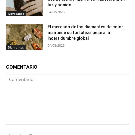
luz y sonido
04/08/2026
Novedades
El mercado de los diamantes de color
mantiene su fortaleza pese a la
incertidumbre global
04/08/2026
Diamantes
COMENTARIO
Comentario:
No