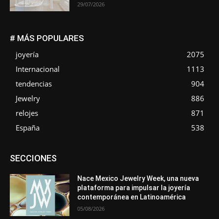
29/07/2026
# MÁS POPULARES
joyería
2075
Internacional
1113
tendencias
904
Jewelry
886
relojes
871
España
538
Asociaciones
Diamantes
Empresa
En tendencia
SECCIONES
Entrevistas
Eventos
Exposiciones
Ferias
Formación
In memoriam
La Pluma de Pedro Pérez
Metales
México
Mundo Técnico
Novedades
Opiniones
Perspectiva
Nace Mexico Jewelry Week, una nueva
Premios
Secciones
Sin categoría
Sucesos
plataforma para impulsar la joyería
contemporánea en Latinoamérica
Más
05/08/2026