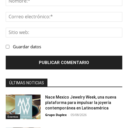
Co
ele
Sit
we
Guardar datos
ÚLTIMAS NOTICIAS
Nace Mexico Jewelry Week, una nueva
plataforma para impulsar la joyería
contemporánea en Latinoamérica
Grupo Duplex
-
05/08/2026
Eventos