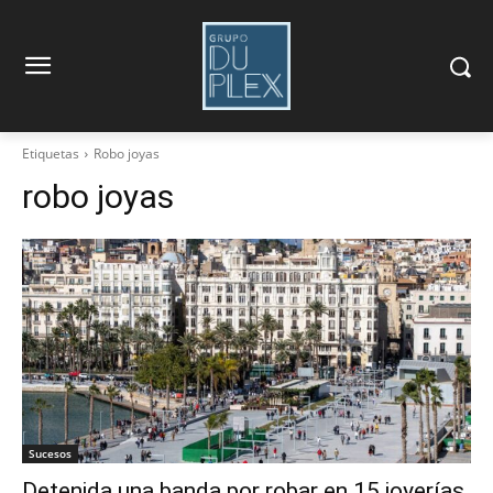
Etiquetas
Robo joyas
robo joyas
Sucesos
Detenida una banda por robar en 15 joyerías