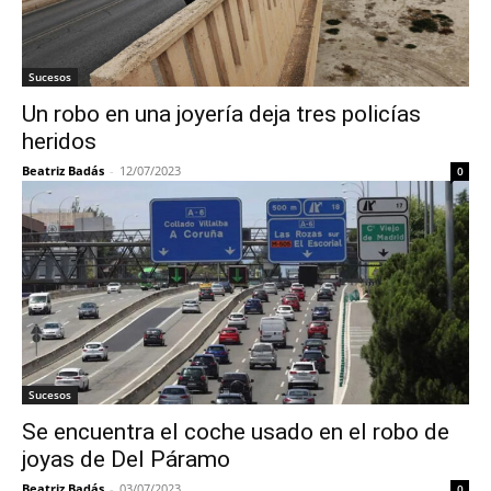
Sucesos
Un robo en una joyería deja tres policías
heridos
Beatriz Badás
-
12/07/2023
0
Sucesos
Se encuentra el coche usado en el robo de
joyas de Del Páramo
Beatriz Badás
-
03/07/2023
0