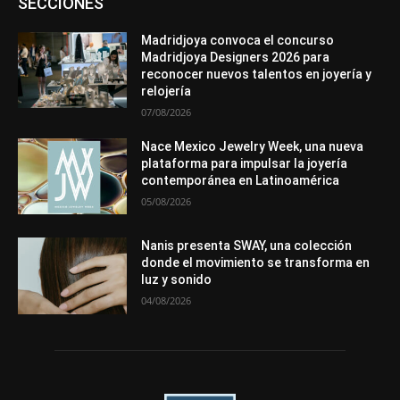
SECCIONES
Entrevistas
Eventos
Exposiciones
Ferias
Formación
In memoriam
La Pluma de Pedro Pérez
Metales
México
Mundo Técnico
Novedades
Opiniones
Perspectiva
Madridjoya convoca el concurso
Premios
Secciones
Sin categoría
Sucesos
Madridjoya Designers 2026 para
reconocer nuevos talentos en joyería y
Más
relojería
07/08/2026
Nace Mexico Jewelry Week, una nueva
plataforma para impulsar la joyería
contemporánea en Latinoamérica
05/08/2026
Nanis presenta SWAY, una colección
donde el movimiento se transforma en
luz y sonido
04/08/2026