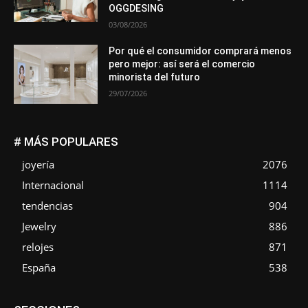
OGGDESING
03/08/2026
Por qué el consumidor comprará menos
pero mejor: así será el comercio
minorista del futuro
29/07/2026
# MÁS POPULARES
joyería
2076
Internacional
1114
tendencias
904
Jewelry
886
relojes
871
España
538
Asociaciones
Diamantes
Empresa
En tendencia