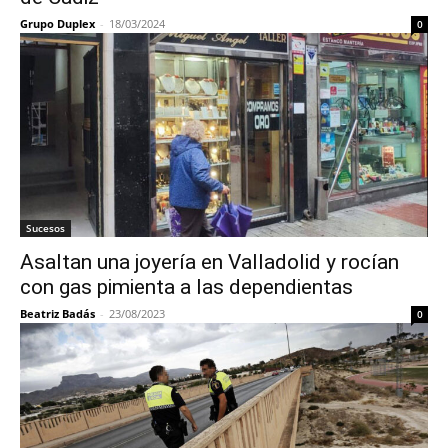
Grupo Duplex
-
18/03/2024
0
Sucesos
Asaltan una joyería en Valladolid y rocían
con gas pimienta a las dependientas
Beatriz Badás
-
23/08/2023
0