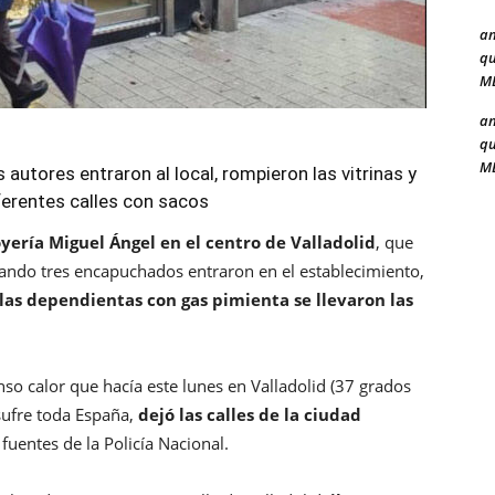
a
qu
ME
a
qu
ME
utores entraron al local, rompieron las vitrinas y
ferentes calles con sacos
Joyería Miguel Ángel en el centro de Valladolid
, que
cuando tres encapuchados entraron en el establecimiento,
a las dependientas con gas pimienta se llevaron las
so calor que hacía este lunes en Valladolid (37 grados
 sufre toda España,
dejó las calles de la ciudad
 fuentes de la Policía Nacional.