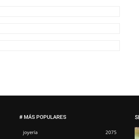
Nombre:
Correo
electróni
Sitio
web:
# MÁS POPULARES
S
joyería
2075