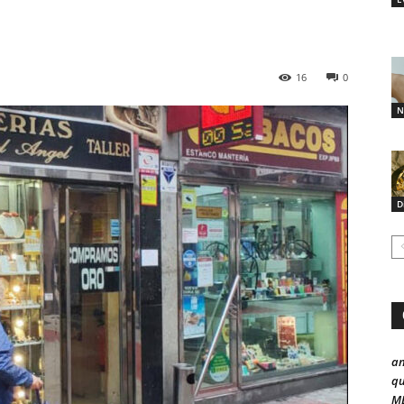
16
0
N
D
a
qu
ME