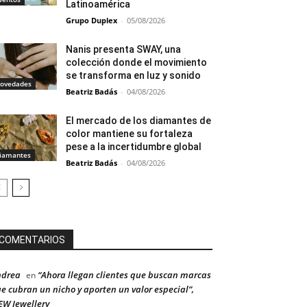
Latinoamérica
Grupo Duplex
-
05/08/2026
Nanis presenta SWAY, una
colección donde el movimiento
se transforma en luz y sonido
ovedades
Beatriz Badás
-
04/08/2026
El mercado de los diamantes de
color mantiene su fortaleza
pese a la incertidumbre global
iamantes
Beatriz Badás
-
04/08/2026
COMENTARIOS
ndrea
“Ahora llegan clientes que buscan marcas
en
e cubran un nicho y aporten un valor especial”,
W Jewellery