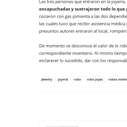
Las tres personas que entraron en la joyería,
encapuchadas y sustrajeron todo lo que p
rociaron con gas pimienta a las dos dependi
las cuales tuvo que recibir asistencia médic
presuntos autores entraron al local, rompiero
De momento se desconoce el valor de lo roba
correspondiente inventario. Al mismo tiempo,
esclarecer lo sucedido, dar con los responsab
Jewelry
joyería
robo
robo joyas
robos violen
Compartir