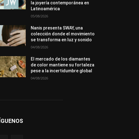
la joyería contemporánea en
Premios
Secciones
Sin categoría
Latinoamérica
Sucesos
05/08/2026
Más
Nanis presenta SWAY, una
colección donde el movimiento
se transforma en luz y sonido
04/08/2026
El mercado de los diamantes
de color mantiene su fortaleza
pese a la incertidumbre global
04/08/2026
ÍGUENOS