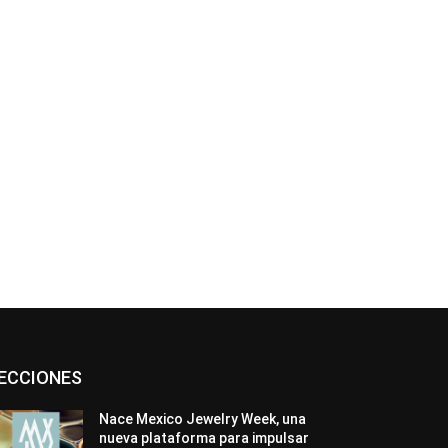
*
co:*
Asociaciones
Diamantes
Empresa
ECCIONES
En tendencia
Entrevistas
Eventos
Exposiciones
Ferias
Formación
In memoriam
La Pluma de Pedro Pérez
Nace Mexico Jewelry Week, una
Metales
México
Mundo Técnico
nueva plataforma para impulsar
Novedades
Opiniones
Perspectiva