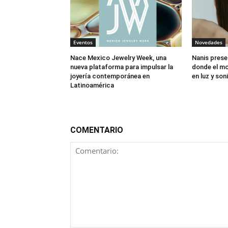
Eventos
Novedades
Nace Mexico Jewelry Week, una
Nanis prese
nueva plataforma para impulsar la
donde el mo
joyería contemporánea en
en luz y son
Latinoamérica
COMENTARIO