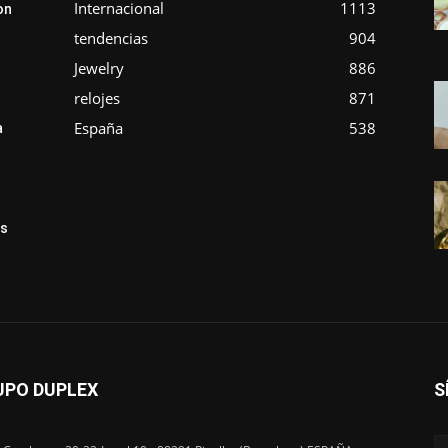
Internacional
1113
on
tendencias
904
Jewelry
886
relojes
871
España
538
a
ás
UPO DUPLEX
S