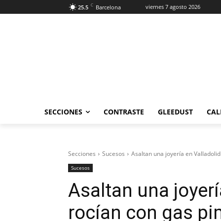
C
viernes 7 agosto 2026
25.5
Barcelona
SECCIONES
CONTRASTE
GLEEDUST
CAL
Secciones
Sucesos
Asaltan una joyería en Valladolid 
Sucesos
Asaltan una joyerí
rocían con gas pi