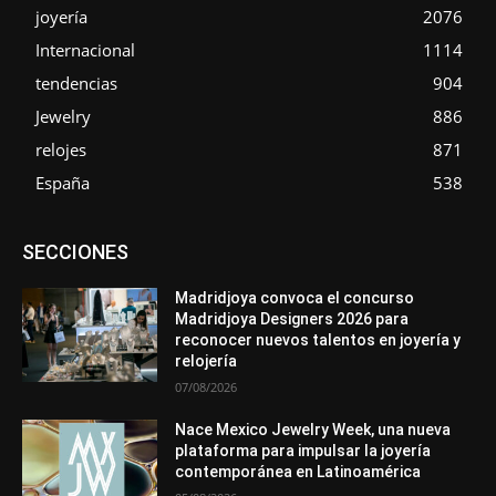
joyería
2076
Internacional
1114
tendencias
904
Jewelry
886
relojes
871
España
538
Asociaciones
Diamantes
Empresa
En tendencia
SECCIONES
Entrevistas
Eventos
Exposiciones
Ferias
Formación
In memoriam
La Pluma de Pedro Pérez
Metales
México
Mundo Técnico
Novedades
Opiniones
Perspectiva
Madridjoya convoca el concurso
Premios
Secciones
Sin categoría
Sucesos
Madridjoya Designers 2026 para
reconocer nuevos talentos en joyería y
Más
relojería
07/08/2026
Nace Mexico Jewelry Week, una nueva
plataforma para impulsar la joyería
contemporánea en Latinoamérica