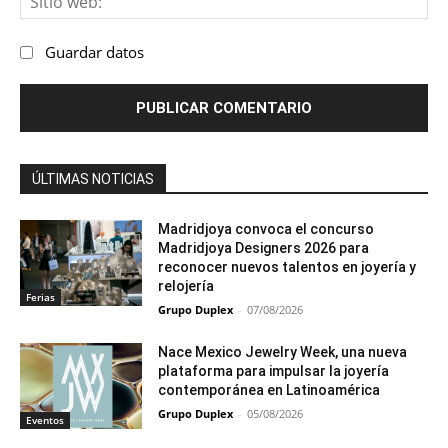
we
Guardar datos
ÚLTIMAS NOTICIAS
Madridjoya convoca el concurso
Madridjoya Designers 2026 para
reconocer nuevos talentos en joyería y
relojería
Ferias
Grupo Duplex
-
07/08/2026
Nace Mexico Jewelry Week, una nueva
plataforma para impulsar la joyería
contemporánea en Latinoamérica
Grupo Duplex
-
05/08/2026
Eventos