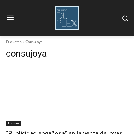
Etiquetas
Consujoya
consujoya
Sucesos
“Publicidad engañosa” en la venta de joyas,