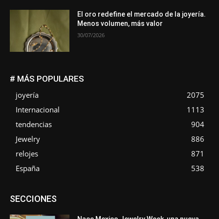
El oro redefine el mercado de la joyería.
Menos volumen, más valor
30/07/2026
# MÁS POPULARES
joyería
2075
Internacional
1113
tendencias
904
Jewelry
886
relojes
871
España
538
Asociaciones
Diamantes
Empresa
En tendencia
SECCIONES
Entrevistas
Eventos
Exposiciones
Ferias
Formación
In memoriam
La Pluma de Pedro Pérez
Metales
México
Mundo Técnico
Novedades
Opiniones
Perspectiva