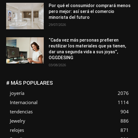
Por qué el consumidor comprará menos
pero mejor: así será el comercio
minorista del futuro
29/07/2026
“Cada vez más personas prefieren
reutilizar los materiales que ya tienen,
dar una segunda vida a sus joyas”,
OGGDESING
03/08/2026
# MÁS POPULARES
joyería
2076
Internacional
1114
tendencias
904
Jewelry
886
relojes
871