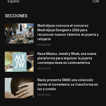
España
538
Asociaciones
Diamantes
Empresa
En tendencia
SECCIONES
Entrevistas
Eventos
Exposiciones
Ferias
Formación
In memoriam
La Pluma de Pedro Pérez
Metales
México
Mundo Técnico
Novedades
Opiniones
Perspectiva
Madridjoya convoca el concurso
Premios
Secciones
Sin categoría
Sucesos
Madridjoya Designers 2026 para
reconocer nuevos talentos en joyería y
Más
relojería
07/08/2026
Nace Mexico Jewelry Week, una nueva
plataforma para impulsar la joyería
contemporánea en Latinoamérica
05/08/2026
Nanis presenta SWAY, una colección
donde el movimiento se transforma en
luz y sonido
04/08/2026