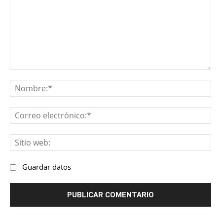
Comentario:
No
Co
ele
Sit
we
Guardar datos