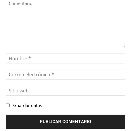
Comentario:
No
Co
ele
Sit
we
Guardar datos