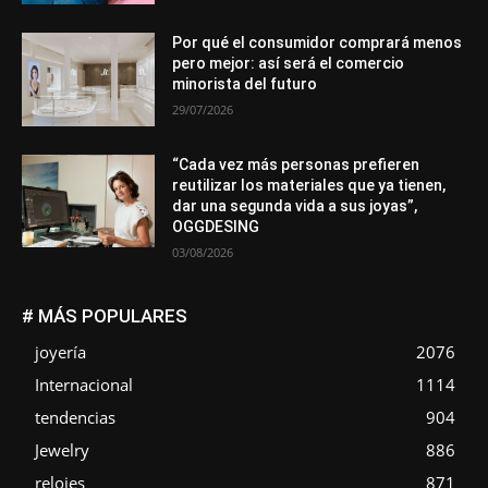
Por qué el consumidor comprará menos
pero mejor: así será el comercio
minorista del futuro
29/07/2026
“Cada vez más personas prefieren
reutilizar los materiales que ya tienen,
dar una segunda vida a sus joyas”,
OGGDESING
03/08/2026
# MÁS POPULARES
joyería
2076
Internacional
1114
tendencias
904
Jewelry
886
relojes
871