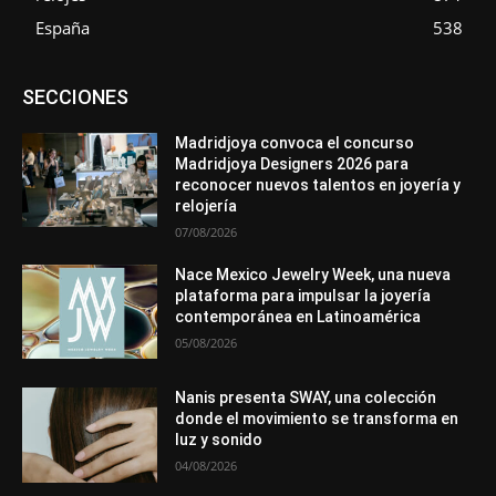
España
538
Asociaciones
Diamantes
Empresa
En tendencia
SECCIONES
Entrevistas
Eventos
Exposiciones
Ferias
Formación
In memoriam
La Pluma de Pedro Pérez
Metales
México
Mundo Técnico
Novedades
Opiniones
Perspectiva
Madridjoya convoca el concurso
Premios
Secciones
Sin categoría
Sucesos
Madridjoya Designers 2026 para
reconocer nuevos talentos en joyería y
Más
relojería
07/08/2026
Nace Mexico Jewelry Week, una nueva
plataforma para impulsar la joyería
contemporánea en Latinoamérica
05/08/2026
Nanis presenta SWAY, una colección
donde el movimiento se transforma en
luz y sonido
04/08/2026