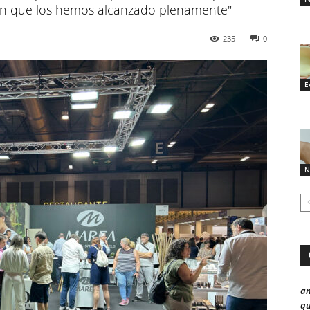
ón que los hemos alcanzado plenamente"
235
0
E
N
a
qu