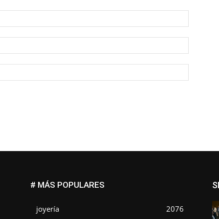
Nombre:
Correo
electróni
Sitio
web:
# MÁS POPULARES
S
joyería
2076