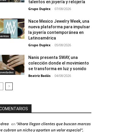
talentos en joyería y relojería
Grupo Duplex
-
07/08/2026
Nace Mexico Jewelry Week, una
nueva plataforma para impulsar
la joyería contemporánea en
ventos
Latinoamérica
Grupo Duplex
-
05/08/2026
Nanis presenta SWAY, una
colección donde el movimiento
se transforma en luz y sonido
ovedades
Beatriz Badás
-
04/08/2026
COMENTARIOS
ndrea
“Ahora llegan clientes que buscan marcas
en
e cubran un nicho y aporten un valor especial”,