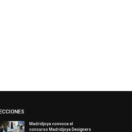
*
co:*
Asociaciones
Diamantes
Empresa
ECCIONES
En tendencia
Entrevistas
Eventos
Exposiciones
Ferias
Formación
In memoriam
La Pluma de Pedro Pérez
Madridjoya convoca el
Metales
México
Mundo Técnico
concurso Madridjoya Designers
Novedades
Opiniones
Perspectiva