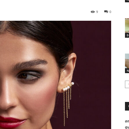
9
0
E
N
a
qu