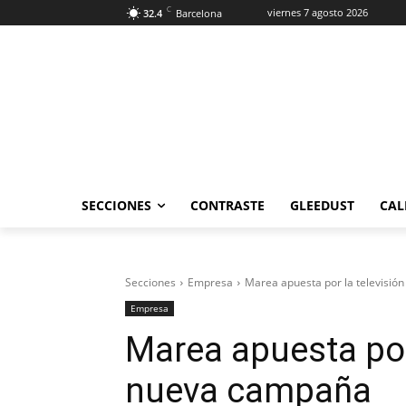
C
viernes 7 agosto 2026
32.4
Barcelona
SECCIONES
CONTRASTE
GLEEDUST
CAL
Secciones
Empresa
Marea apuesta por la televisió
Empresa
Marea apuesta por 
nueva campaña