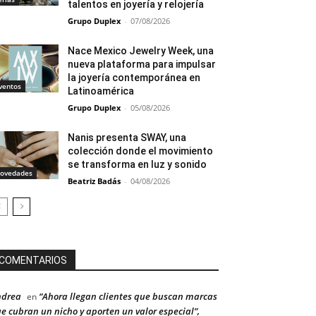
talentos en joyería y relojería
Grupo Duplex
-
07/08/2026
Nace Mexico Jewelry Week, una
nueva plataforma para impulsar
la joyería contemporánea en
ventos
Latinoamérica
Grupo Duplex
-
05/08/2026
Nanis presenta SWAY, una
colección donde el movimiento
se transforma en luz y sonido
ovedades
Beatriz Badás
-
04/08/2026
COMENTARIOS
ndrea
“Ahora llegan clientes que buscan marcas
en
e cubran un nicho y aporten un valor especial”,