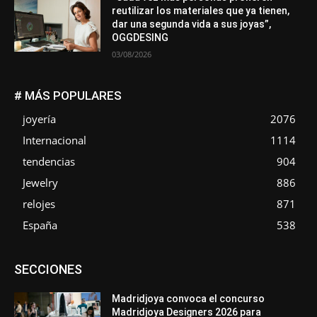
reutilizar los materiales que ya tienen,
dar una segunda vida a sus joyas”,
OGGDESING
03/08/2026
# MÁS POPULARES
joyería
2076
Internacional
1114
tendencias
904
Jewelry
886
relojes
871
España
538
Asociaciones
Diamantes
Empresa
En tendencia
SECCIONES
Entrevistas
Eventos
Exposiciones
Ferias
Formación
In memoriam
La Pluma de Pedro Pérez
Metales
México
Mundo Técnico
Novedades
Opiniones
Perspectiva
Madridjoya convoca el concurso
Premios
Secciones
Sin categoría
Sucesos
Madridjoya Designers 2026 para