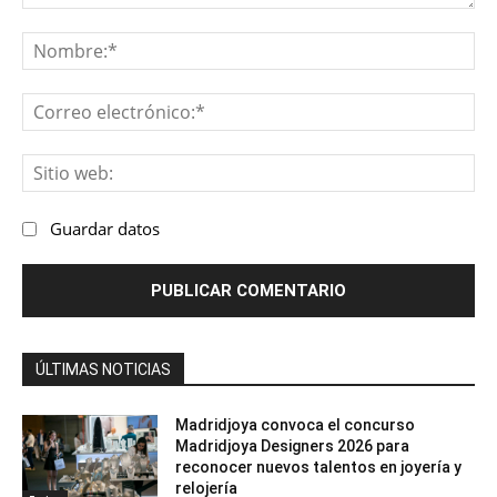
Comentario:
No
Co
ele
Sit
we
Guardar datos
ÚLTIMAS NOTICIAS
Madridjoya convoca el concurso
Madridjoya Designers 2026 para
reconocer nuevos talentos en joyería y
relojería