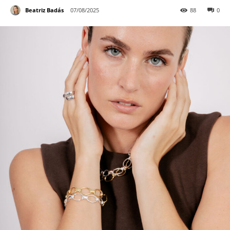
Beatriz Badás
07/08/2025
88
0