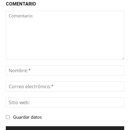
COMENTARIO
Comentario:
No
Co
ele
Sit
we
Guardar datos