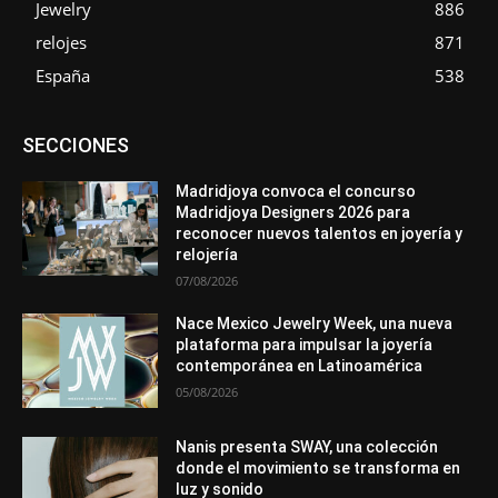
Jewelry
886
relojes
871
España
538
Asociaciones
Diamantes
Empresa
En tendencia
SECCIONES
Entrevistas
Eventos
Exposiciones
Ferias
Formación
In memoriam
La Pluma de Pedro Pérez
Metales
México
Mundo Técnico
Novedades
Opiniones
Perspectiva
Madridjoya convoca el concurso
Premios
Secciones
Sin categoría
Sucesos
Madridjoya Designers 2026 para
reconocer nuevos talentos en joyería y
Más
relojería
07/08/2026
Nace Mexico Jewelry Week, una nueva
plataforma para impulsar la joyería
contemporánea en Latinoamérica
05/08/2026
Nanis presenta SWAY, una colección
donde el movimiento se transforma en
luz y sonido