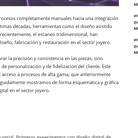
ME
a
 procesos completamente manuales hacia una integración
qu
últimas décadas, herramientas como el diseño asistido
ME
recientemente, el escaneo tridimensional, han
a
eño, fabricación y restauración en el sector joyero.
qu
ME
ar la precisión y consistencia en las piezas, sino
de personalización y de fidelización del cliente. Este
 acceso a procesos de alta gama, que anteriormente
 Seguidamente mostramos de forma esquemática y gráfica
gital en el sector joyero.
ustrial. Primeros experimentos con diseño digital de