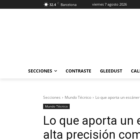
C
viernes 7 agosto 2026
32.4
Barcelona
SECCIONES
CONTRASTE
GLEEDUST
CAL
Secciones
Mundo Técnico
Lo que aporta un escáner
Mundo Técnico
Lo que aporta un
alta precisión c