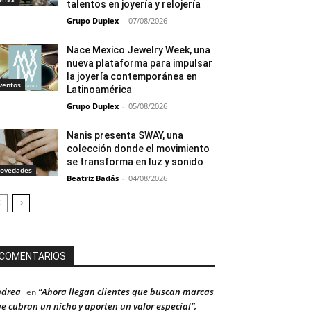
talentos en joyería y relojería
Grupo Duplex
-
07/08/2026
Nace Mexico Jewelry Week, una
nueva plataforma para impulsar
la joyería contemporánea en
ventos
Latinoamérica
Grupo Duplex
-
05/08/2026
Nanis presenta SWAY, una
colección donde el movimiento
se transforma en luz y sonido
ovedades
Beatriz Badás
-
04/08/2026
COMENTARIOS
ndrea
“Ahora llegan clientes que buscan marcas
en
e cubran un nicho y aporten un valor especial”,