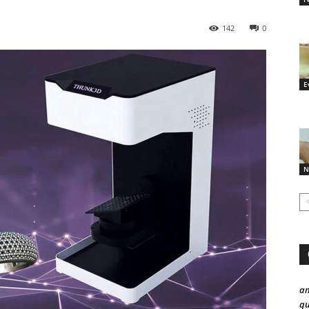
142
0
E
N
a
qu