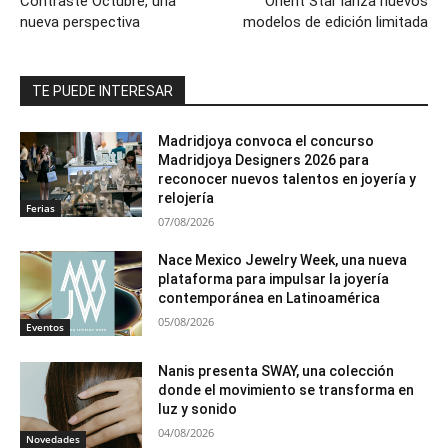
Contraste Octubre, una
Orient Star lanza nuevos
nueva perspectiva
modelos de edición limitada
TE PUEDE INTERESAR
Madridjoya convoca el concurso
Madridjoya Designers 2026 para
reconocer nuevos talentos en joyería y
relojería
Ferias
07/08/2026
Nace Mexico Jewelry Week, una nueva
plataforma para impulsar la joyería
contemporánea en Latinoamérica
05/08/2026
Eventos
Nanis presenta SWAY, una colección
donde el movimiento se transforma en
luz y sonido
04/08/2026
Novedades