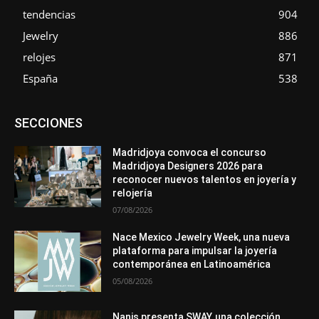
tendencias
904
Jewelry
886
relojes
871
España
538
Asociaciones
Diamantes
Empresa
En tendencia
SECCIONES
Entrevistas
Eventos
Exposiciones
Ferias
Formación
In memoriam
La Pluma de Pedro Pérez
Metales
México
Mundo Técnico
Novedades
Opiniones
Perspectiva
Madridjoya convoca el concurso
Premios
Secciones
Sin categoría
Sucesos
Madridjoya Designers 2026 para
reconocer nuevos talentos en joyería y
Más
relojería
07/08/2026
Nace Mexico Jewelry Week, una nueva
plataforma para impulsar la joyería
contemporánea en Latinoamérica
05/08/2026
Nanis presenta SWAY, una colección