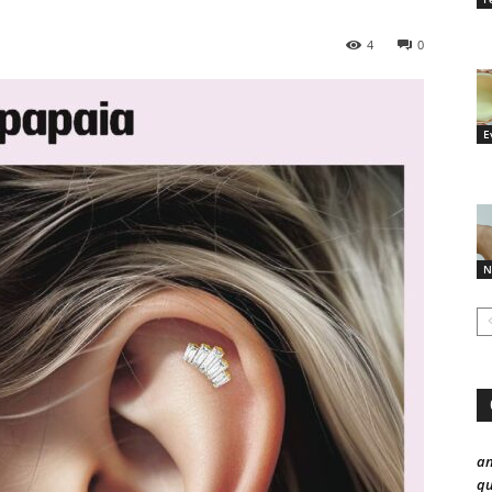
4
0
E
N
a
qu