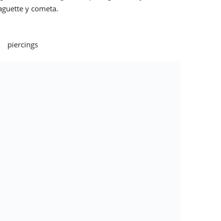
guette y cometa.
 atemporales, que son los más buscados y un fondo
a colección de
piercings
de alta gama en titanio?
Visita la
do de tendencias que seguramente te cautivarán.
enda, una de las tendencias más demandada que ha