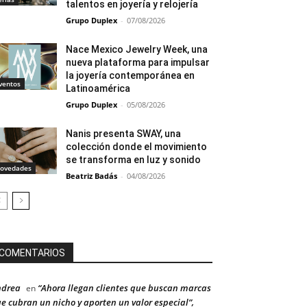
talentos en joyería y relojería
Grupo Duplex
-
07/08/2026
Nace Mexico Jewelry Week, una
nueva plataforma para impulsar
la joyería contemporánea en
ventos
Latinoamérica
Grupo Duplex
-
05/08/2026
Nanis presenta SWAY, una
colección donde el movimiento
se transforma en luz y sonido
ovedades
Beatriz Badás
-
04/08/2026
COMENTARIOS
ndrea
“Ahora llegan clientes que buscan marcas
en
e cubran un nicho y aporten un valor especial”,