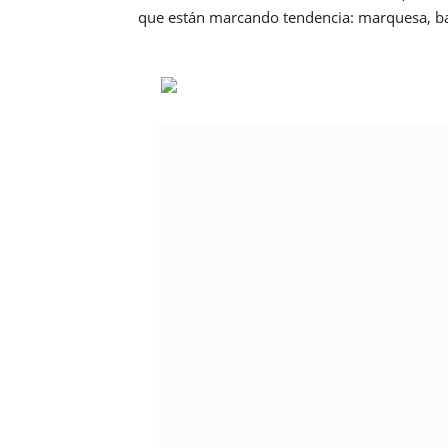
que están marcando tendencia: marquesa, ba
También recomiendan modelos más básicos y
de joyero imprescindible.
¿Deseas explorar más diseños de la exclusiv
web de Bepapaia y sumérgete en un mun
No te quedes atrás y añade
piercings
a tu ti