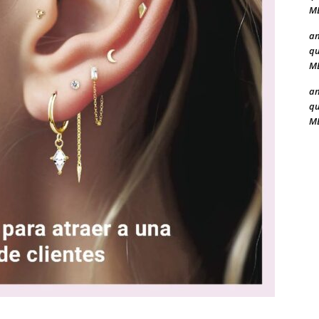
ME
a
qu
ME
a
qu
ME