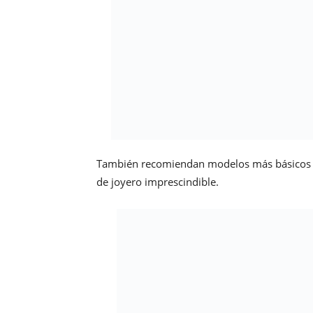
llegado para quedarse.
Más información:
www.bepapaia.com
contact@bepapaia.com
bepapaia
Jewelry
joyería
piercings
tendencia
Compartir
Beatriz Badás
Periodista