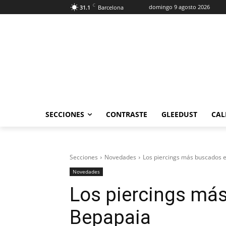
C
domingo 9 agosto 2026
31.1
Barcelona
SECCIONES
CONTRASTE
GLEEDUST
CAL
Secciones
Novedades
Los piercings más buscados 
Novedades
Los piercings má
Bepapaia