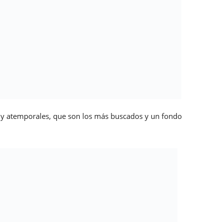
s
trends