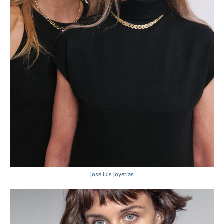
josé luis joyerías