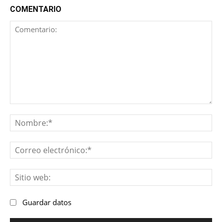
COMENTARIO
Comentario:
No
Co
ele
Sit
we
Guardar datos