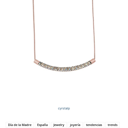
cyrstalp
Día de la Madre
España
Jewelry
joyería
tendencias
trends