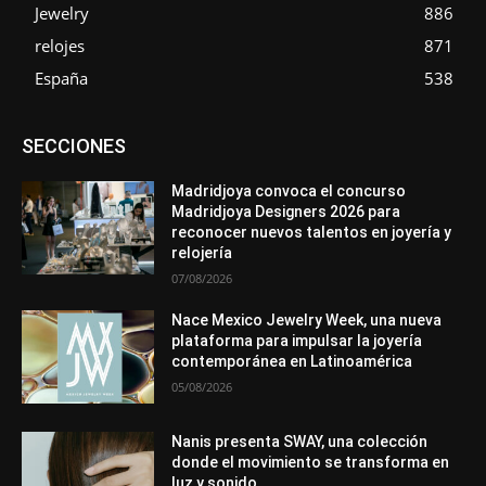
Jewelry
886
relojes
871
España
538
Asociaciones
Diamantes
Empresa
En tendencia
SECCIONES
Entrevistas
Eventos
Exposiciones
Ferias
Formación
In memoriam
La Pluma de Pedro Pérez
Metales
México
Mundo Técnico
Novedades
Opiniones
Perspectiva
Madridjoya convoca el concurso
Premios
Secciones
Sin categoría
Sucesos
Madridjoya Designers 2026 para
reconocer nuevos talentos en joyería y
Más
relojería
07/08/2026
Nace Mexico Jewelry Week, una nueva
plataforma para impulsar la joyería
contemporánea en Latinoamérica
05/08/2026
Nanis presenta SWAY, una colección
donde el movimiento se transforma en
luz y sonido