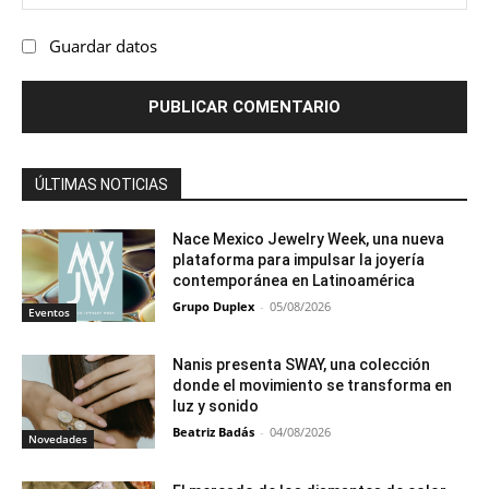
we
Guardar datos
ÚLTIMAS NOTICIAS
Nace Mexico Jewelry Week, una nueva
plataforma para impulsar la joyería
contemporánea en Latinoamérica
Grupo Duplex
-
05/08/2026
Eventos
Nanis presenta SWAY, una colección
donde el movimiento se transforma en
luz y sonido
Beatriz Badás
-
04/08/2026
Novedades