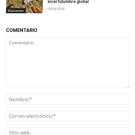
incertidumbre global
04/08/2026
Diamantes
COMENTARIO
Comentario:
No
Co
ele
Sit