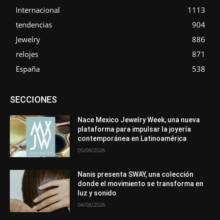
Internacional
1113
tendencias
904
Jewelry
886
relojes
871
España
538
Asociaciones
Diamantes
Empresa
En tendencia
SECCIONES
Entrevistas
Eventos
Exposiciones
Ferias
Formación
In memoriam
La Pluma de Pedro Pérez
Metales
México
Mundo Técnico
Novedades
Opiniones
Perspectiva
Nace Mexico Jewelry Week, una nueva
Premios
Secciones
Sin categoría
Sucesos
plataforma para impulsar la joyería
contemporánea en Latinoamérica
Más
05/08/2026
Nanis presenta SWAY, una colección
donde el movimiento se transforma en
luz y sonido
04/08/2026