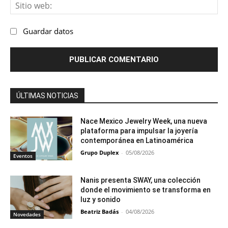
Sit
we
Guardar datos
ÚLTIMAS NOTICIAS
Nace Mexico Jewelry Week, una nueva
plataforma para impulsar la joyería
contemporánea en Latinoamérica
Grupo Duplex
-
05/08/2026
Eventos
Nanis presenta SWAY, una colección
donde el movimiento se transforma en
luz y sonido
Beatriz Badás
-
04/08/2026
Novedades