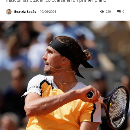
masculinas buscan colocarse en un primer plano
Beatriz Badás
10/06/2024
229
0