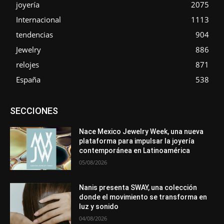
joyería
2075
Internacional
1113
tendencias
904
Jewelry
886
relojes
871
España
538
Asociaciones
Diamantes
Empresa
En tendencia
SECCIONES
Entrevistas
Eventos
Exposiciones
Ferias
Formación
In memoriam
La Pluma de Pedro Pérez
Metales
México
Mundo Técnico
Novedades
Opiniones
Perspectiva
Nace Mexico Jewelry Week, una nueva
Premios
Secciones
Sin categoría
Sucesos
plataforma para impulsar la joyería
contemporánea en Latinoamérica
Más
05/08/2026
Nanis presenta SWAY, una colección
donde el movimiento se transforma en
luz y sonido
04/08/2026