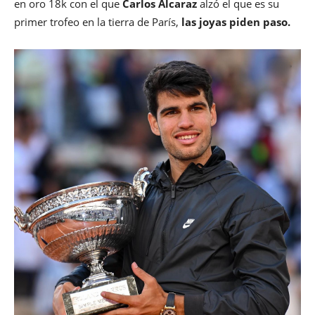
en oro 18k con el que
Carlos Alcaraz
alzó el que es su
primer trofeo en la tierra de París,
las joyas piden paso.