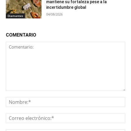
mantiene su fortaleza pese a la
incertidumbre global
04/08/2026
Diamantes
COMENTARIO
Comentario:
No
Co
ele