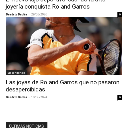
joyería conquista Roland Garros
Beatriz Badás
-
29/05/2026
0
En tendencia
Las joyas de Roland Garros que no pasaron
desapercibidas
Beatriz Badás
-
10/06/2024
0
ÚLTIMAS NOTICIAS