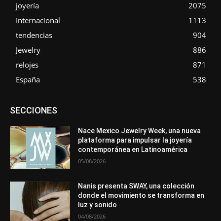
joyería
2075
Internacional
1113
tendencias
904
Jewelry
886
relojes
871
España
538
Asociaciones
Diamantes
Empresa
En tendencia
SECCIONES
Entrevistas
Eventos
Exposiciones
Ferias
Formación
In memoriam
La Pluma de Pedro Pérez
Metales
México
Mundo Técnico
Novedades
Opiniones
Perspectiva
Nace Mexico Jewelry Week, una nueva
Premios
Secciones
Sin categoría
Sucesos
plataforma para impulsar la joyería
contemporánea en Latinoamérica
Más
05/08/2026
Nanis presenta SWAY, una colección
donde el movimiento se transforma en
luz y sonido
04/08/2026