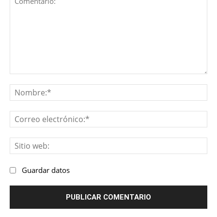
Comentario:
No
Co
ele
Sit
we
Guardar datos