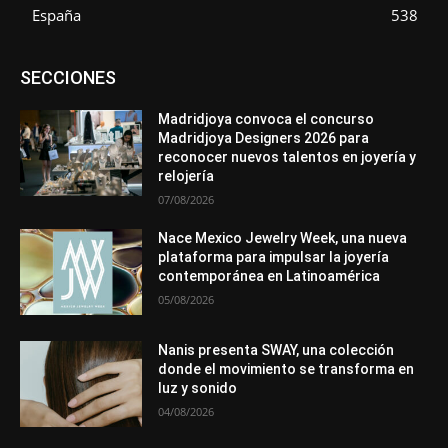
España
538
Asociaciones
Diamantes
Empresa
En tendencia
SECCIONES
Entrevistas
Eventos
Exposiciones
Ferias
Formación
In memoriam
La Pluma de Pedro Pérez
Metales
México
Mundo Técnico
Novedades
Opiniones
Perspectiva
Madridjoya convoca el concurso
Premios
Secciones
Sin categoría
Sucesos
Madridjoya Designers 2026 para
reconocer nuevos talentos en joyería y
Más
relojería
07/08/2026
Nace Mexico Jewelry Week, una nueva
plataforma para impulsar la joyería
contemporánea en Latinoamérica
05/08/2026
Nanis presenta SWAY, una colección
donde el movimiento se transforma en
luz y sonido
04/08/2026