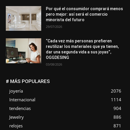
Por qué el consumidor comprará menos
pero mejor: así será el comercio
minorista del futuro
29/07/2026
“Cada vez más personas prefieren
reutilizar los materiales que ya tienen,
dar una segunda vida a sus joyas”,
OGGDESING
03/08/2026
# MÁS POPULARES
joyería
2076
Internacional
1114
tendencias
904
Jewelry
886
relojes
871