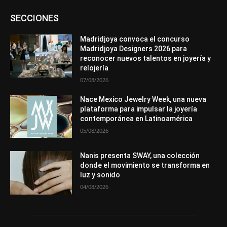
Asociaciones
Diamantes
Empresa
En tendencia
SECCIONES
Entrevistas
Eventos
Exposiciones
Ferias
Formación
In memoriam
La Pluma de Pedro Pérez
Metales
México
Mundo Técnico
Novedades
Opiniones
Perspectiva
Madridjoya convoca el concurso
Premios
Secciones
Sin categoría
Sucesos
Madridjoya Designers 2026 para
reconocer nuevos talentos en joyería y
Más
relojería
07/08/2026
Nace Mexico Jewelry Week, una nueva
plataforma para impulsar la joyería
contemporánea en Latinoamérica
05/08/2026
Nanis presenta SWAY, una colección
donde el movimiento se transforma en
luz y sonido
04/08/2026