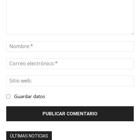
Comentario:
No
Co
ele
Sit
we
Guardar datos
ÚLTIMAS NOTICIAS