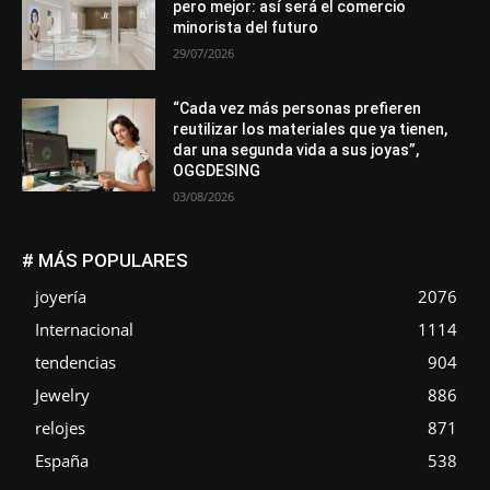
pero mejor: así será el comercio
minorista del futuro
29/07/2026
“Cada vez más personas prefieren
reutilizar los materiales que ya tienen,
dar una segunda vida a sus joyas”,
OGGDESING
03/08/2026
# MÁS POPULARES
joyería
2076
Internacional
1114
tendencias
904
Jewelry
886
relojes
871
España
538