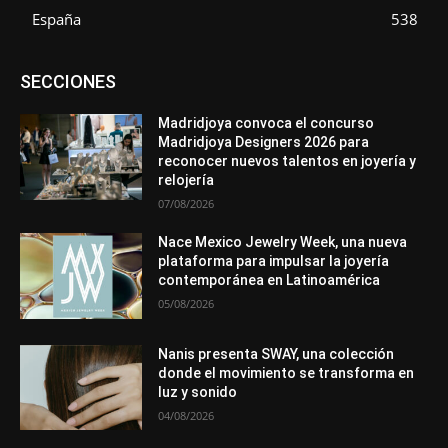
España
538
Asociaciones
Diamantes
Empresa
En tendencia
SECCIONES
Entrevistas
Eventos
Exposiciones
Ferias
Formación
In memoriam
La Pluma de Pedro Pérez
Metales
México
Mundo Técnico
Novedades
Opiniones
Perspectiva
Madridjoya convoca el concurso
Premios
Secciones
Sin categoría
Sucesos
Madridjoya Designers 2026 para
reconocer nuevos talentos en joyería y
Más
relojería
07/08/2026
Nace Mexico Jewelry Week, una nueva
plataforma para impulsar la joyería
contemporánea en Latinoamérica
05/08/2026
Nanis presenta SWAY, una colección
donde el movimiento se transforma en
luz y sonido
04/08/2026