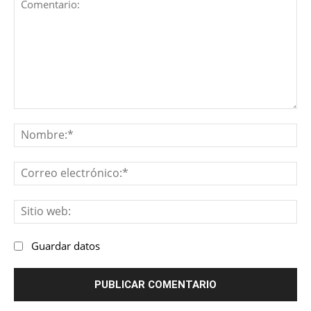
Comentario:
No
Co
ele
Sit
we
Guardar datos