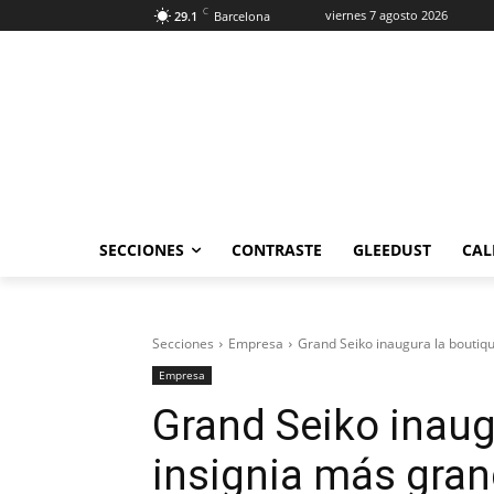
C
viernes 7 agosto 2026
29.1
Barcelona
SECCIONES
CONTRASTE
GLEEDUST
CAL
Secciones
Empresa
Grand Seiko inaugura la boutiq
Empresa
Grand Seiko inaug
insignia más gra