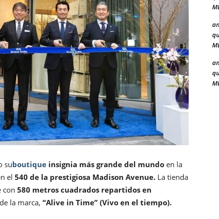
ME
a
qu
ME
a
qu
ME
o su
boutique
insignia más grande del mundo
en la
en el
540 de la prestigiosa Madison Avenue.
La tienda
e con
580 metros cuadrados repartidos en
 de la marca,
“Alive in Time” (Vivo en el tiempo).