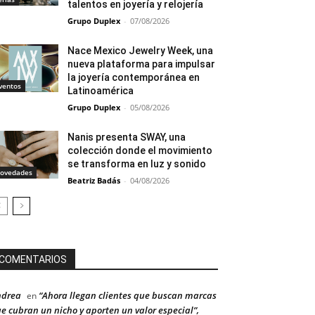
talentos en joyería y relojería
Grupo Duplex
-
07/08/2026
Nace Mexico Jewelry Week, una
nueva plataforma para impulsar
la joyería contemporánea en
ventos
Latinoamérica
Grupo Duplex
-
05/08/2026
Nanis presenta SWAY, una
colección donde el movimiento
se transforma en luz y sonido
ovedades
Beatriz Badás
-
04/08/2026
COMENTARIOS
ndrea
“Ahora llegan clientes que buscan marcas
en
e cubran un nicho y aporten un valor especial”,