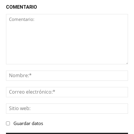
COMENTARIO
Comentario:
No
Co
ele
Sit
we
Guardar datos