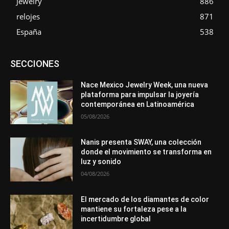
Jewelry
886
relojes
871
España
538
Asociaciones
Diamantes
Empresa
En tendencia
SECCIONES
Entrevistas
Eventos
Exposiciones
Ferias
Formación
In memoriam
La Pluma de Pedro Pérez
Metales
México
Mundo Técnico
Novedades
Opiniones
Perspectiva
Nace Mexico Jewelry Week, una nueva
Premios
Secciones
Sin categoría
Sucesos
plataforma para impulsar la joyería
contemporánea en Latinoamérica
Más
05/08/2026
Nanis presenta SWAY, una colección
donde el movimiento se transforma en
luz y sonido
04/08/2026
El mercado de los diamantes de color
mantiene su fortaleza pese a la
incertidumbre global