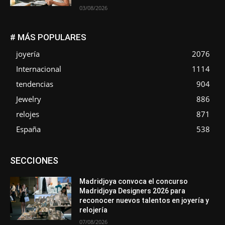
03/08/2026
# MÁS POPULARES
joyería
2076
Internacional
1114
tendencias
904
Jewelry
886
relojes
871
España
538
Asociaciones
Diamantes
Empresa
En tendencia
SECCIONES
Entrevistas
Eventos
Exposiciones
Ferias
Formación
In memoriam
La Pluma de Pedro Pérez
Metales
México
Mundo Técnico
Novedades
Opiniones
Perspectiva
Madridjoya convoca el concurso
Premios
Secciones
Sin categoría
Sucesos
Madridjoya Designers 2026 para
reconocer nuevos talentos en joyería y
Más
relojería
07/08/2026