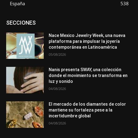
España
538
Asociaciones
Diamantes
Empresa
En tendencia
SECCIONES
Entrevistas
Eventos
Exposiciones
Ferias
Formación
In memoriam
La Pluma de Pedro Pérez
Metales
México
Mundo Técnico
Novedades
Opiniones
Perspectiva
Nace Mexico Jewelry Week, una nueva
Premios
Secciones
Sin categoría
Sucesos
plataforma para impulsar la joyería
contemporánea en Latinoamérica
Más
05/08/2026
Nanis presenta SWAY, una colección
donde el movimiento se transforma en
luz y sonido
04/08/2026
El mercado de los diamantes de color
mantiene su fortaleza pese a la
incertidumbre global
04/08/2026