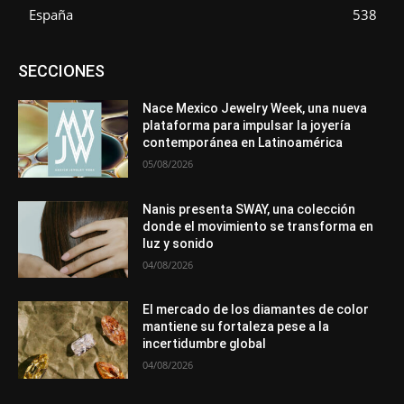
España
538
Asociaciones
Diamantes
Empresa
En tendencia
SECCIONES
Entrevistas
Eventos
Exposiciones
Ferias
Formación
In memoriam
La Pluma de Pedro Pérez
Metales
México
Mundo Técnico
Novedades
Opiniones
Perspectiva
Nace Mexico Jewelry Week, una nueva
Premios
Secciones
Sin categoría
Sucesos
plataforma para impulsar la joyería
contemporánea en Latinoamérica
Más
05/08/2026
Nanis presenta SWAY, una colección
donde el movimiento se transforma en
luz y sonido
04/08/2026
El mercado de los diamantes de color
mantiene su fortaleza pese a la
incertidumbre global
04/08/2026