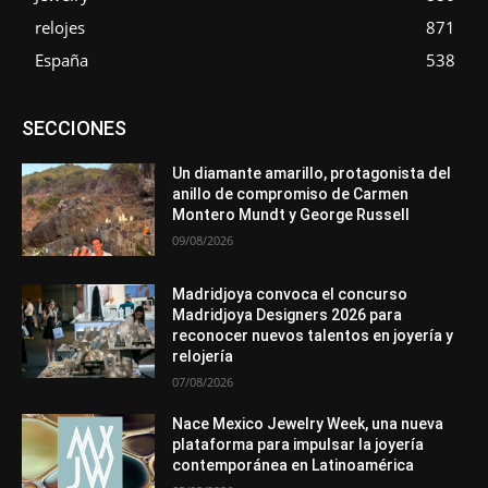
relojes
871
España
538
Asociaciones
Diamantes
Empresa
En tendencia
SECCIONES
Entrevistas
Eventos
Exposiciones
Ferias
Formación
In memoriam
La Pluma de Pedro Pérez
Metales
México
Mundo Técnico
Novedades
Opiniones
Perspectiva
Un diamante amarillo, protagonista del
Premios
Secciones
Sin categoría
Sucesos
anillo de compromiso de Carmen
Montero Mundt y George Russell
Más
09/08/2026
Madridjoya convoca el concurso
Madridjoya Designers 2026 para
reconocer nuevos talentos en joyería y
relojería
07/08/2026
Nace Mexico Jewelry Week, una nueva
plataforma para impulsar la joyería
contemporánea en Latinoamérica