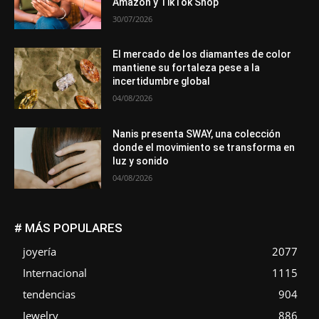
Amazon y TikTok Shop
30/07/2026
El mercado de los diamantes de color
mantiene su fortaleza pese a la
incertidumbre global
04/08/2026
Nanis presenta SWAY, una colección
donde el movimiento se transforma en
luz y sonido
04/08/2026
# MÁS POPULARES
joyería
2077
Internacional
1115
tendencias
904
Jewelry
886