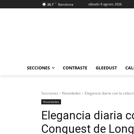
C
sábado 8 agosto 2026
26.7
Barcelona
SECCIONES
CONTRASTE
GLEEDUST
CAL
Secciones
Novedades
Elegancia diaria con la colec
Novedades
Elegancia diaria c
Conquest de Long