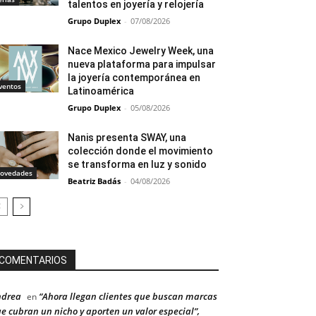
talentos en joyería y relojería
Grupo Duplex
-
07/08/2026
Nace Mexico Jewelry Week, una
nueva plataforma para impulsar
la joyería contemporánea en
ventos
Latinoamérica
Grupo Duplex
-
05/08/2026
Nanis presenta SWAY, una
colección donde el movimiento
se transforma en luz y sonido
ovedades
Beatriz Badás
-
04/08/2026
COMENTARIOS
ndrea
“Ahora llegan clientes que buscan marcas
en
e cubran un nicho y aporten un valor especial”,