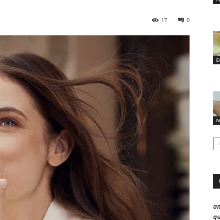
17
0
E
N
a
qu