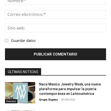
Co
ele
Sit
we
Guardar datos
ÚLTIMAS NOTICIAS
Nace Mexico Jewelry Week, una nueva
plataforma para impulsar la joyería
contemporánea en Latinoamérica
Grupo Duplex
-
05/08/2026
Eventos