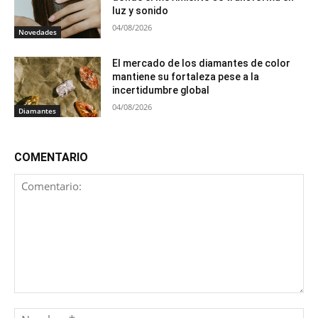
luz y sonido
04/08/2026
Novedades
El mercado de los diamantes de color
mantiene su fortaleza pese a la
incertidumbre global
04/08/2026
Diamantes
COMENTARIO
Comentario:
No