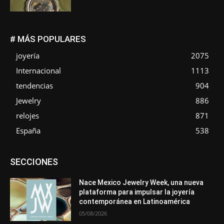
# MÁS POPULARES
joyería
2075
Internacional
1113
tendencias
904
Jewelry
886
relojes
871
España
538
Asociaciones
Diamantes
Empresa
En tendencia
SECCIONES
Entrevistas
Eventos
Exposiciones
Ferias
Formación
In memoriam
La Pluma de Pedro Pérez
Metales
México
Mundo Técnico
Novedades
Opiniones
Perspectiva
Nace Mexico Jewelry Week, una nueva
Premios
Secciones
Sin categoría
Sucesos
plataforma para impulsar la joyería
contemporánea en Latinoamérica
Más
05/08/2026