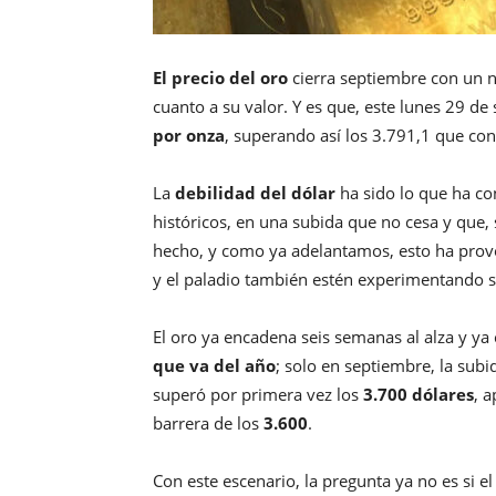
El precio del oro
cierra septiembre con un n
cuanto a su valor. Y es que, este lunes 29 de
por onza
, superando así los 3.791,1 que co
La
debilidad del dólar
ha sido lo que ha co
históricos, en una subida que no cesa y que,
hecho, y como ya adelantamos, esto ha provo
y el paladio también estén experimentando su
El oro ya encadena seis semanas al alza y ya
que va del año
; solo en septiembre, la subi
superó por primera vez los
3.700 dólares
, 
barrera de los
3.600
.
Con este escenario, la pregunta ya no es si e