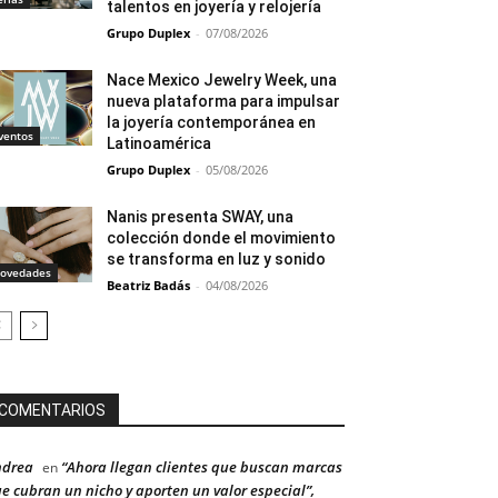
talentos en joyería y relojería
Grupo Duplex
-
07/08/2026
Nace Mexico Jewelry Week, una
nueva plataforma para impulsar
la joyería contemporánea en
ventos
Latinoamérica
Grupo Duplex
-
05/08/2026
Nanis presenta SWAY, una
colección donde el movimiento
se transforma en luz y sonido
ovedades
Beatriz Badás
-
04/08/2026
COMENTARIOS
ndrea
“Ahora llegan clientes que buscan marcas
en
e cubran un nicho y aporten un valor especial”,