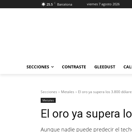
C
viernes 7 agosto 2026
25.5
Barcelona
SECCIONES
CONTRASTE
GLEEDUST
CAL
Secciones
Metales
El oro ya supera los 3.800 dólare
Metales
El oro ya supera l
Aunque nadie puede predecir el techo