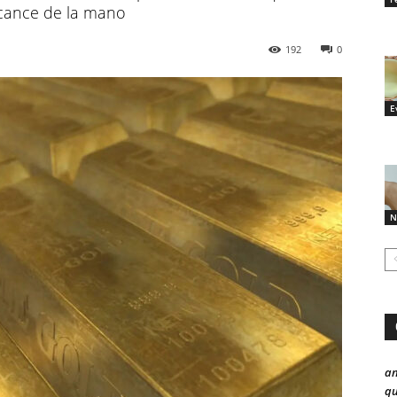
lcance de la mano
192
0
E
N
a
qu