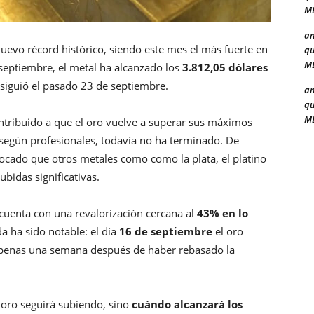
ME
a
uevo récord histórico, siendo este mes el más fuerte en
qu
ME
 septiembre, el metal ha alcanzado los
3.812,05 dólares
nsiguió el pasado 23 de septiembre.
a
qu
ME
ntribuido a que el oro vuelve a superar sus máximos
 según profesionales, todavía no ha terminado. De
cado que otros metales como como la plata, el platino
bidas significativas.
 cuenta con una revalorización cercana al
43% en lo
da ha sido notable: el día
16 de septiembre
el oro
apenas una semana después de haber rebasado la
l oro seguirá subiendo, sino
cuándo alcanzará los