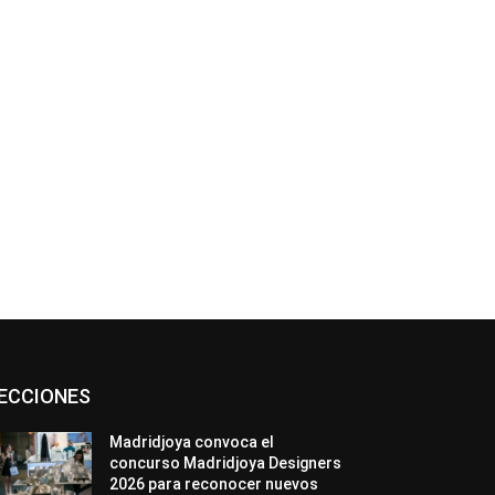
*
co:*
Asociaciones
Diamantes
Empresa
ECCIONES
En tendencia
Entrevistas
Eventos
Exposiciones
Ferias
Formación
In memoriam
La Pluma de Pedro Pérez
Madridjoya convoca el
Metales
México
Mundo Técnico
concurso Madridjoya Designers
Novedades
Opiniones
Perspectiva
2026 para reconocer nuevos
Premios
Secciones
Sin categoría