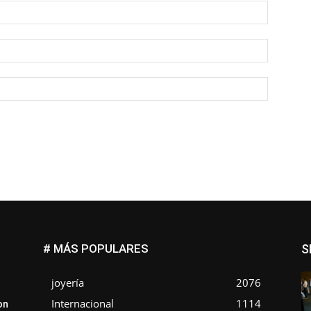
Nombre:
Correo
electróni
Sitio
web:
# MÁS POPULARES
S
joyería
2076
Internacional
1114
on