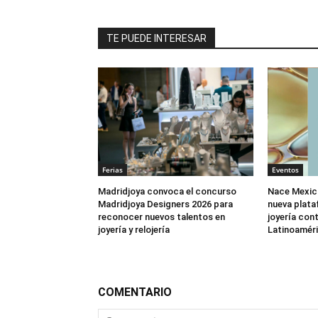
TE PUEDE INTERESAR
Ferias
Eventos
Madridjoya convoca el concurso
Nace Mexic
Madridjoya Designers 2026 para
nueva plata
reconocer nuevos talentos en
joyería co
joyería y relojería
Latinoamér
COMENTARIO