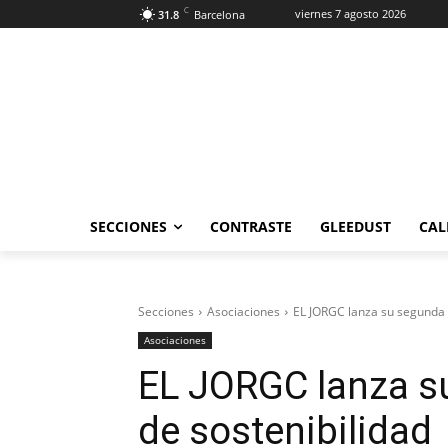
C
viernes 7 agosto 2026
31.8
Barcelona
SECCIONES
CONTRASTE
GLEEDUST
CAL
Secciones
Asociaciones
EL JORGC lanza su segunda 
Asociaciones
EL JORGC lanza s
de sostenibilidad