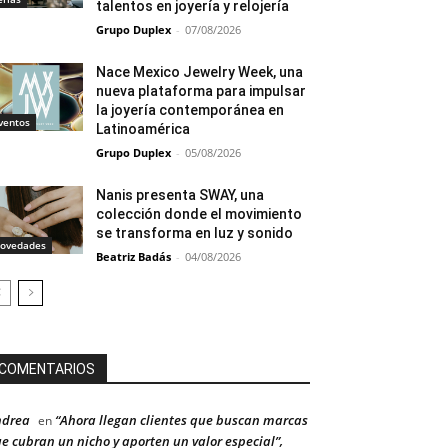
talentos en joyería y relojería
Grupo Duplex
-
07/08/2026
Nace Mexico Jewelry Week, una
nueva plataforma para impulsar
la joyería contemporánea en
ventos
Latinoamérica
Grupo Duplex
-
05/08/2026
Nanis presenta SWAY, una
colección donde el movimiento
se transforma en luz y sonido
ovedades
Beatriz Badás
-
04/08/2026
COMENTARIOS
ndrea
“Ahora llegan clientes que buscan marcas
en
e cubran un nicho y aporten un valor especial”,