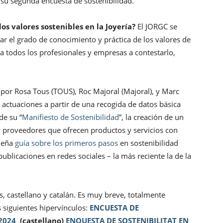
r su segunda encuesta de sostenibilidad.
s valores sostenibles en la Joyería?
El JORGC se
r el grado de conocimiento y práctica de los valores de
a a todos los profesionales y empresas a contestarlo,
o por Rosa Tous (TOUS), Roc Majoral (Majoral), y Marc
 actuaciones a partir de una recogida de datos básica
de su “
Manifiesto de Sostenibilidad
”, la creación de un
 proveedores que ofrecen productos y servicios con
queña
guía sobre los primeros pasos
en sostenibilidad
 publicaciones en redes sociales – la más reciente la de la
s, castellano y catalán. Es muy breve, totalmente
os siguientes hipervínculos:
ENCUESTA DE
 2024
(castellano)
ENQUESTA DE SOSTENIBILITAT EN