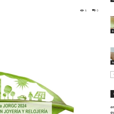
6
0
E
N
a
qu