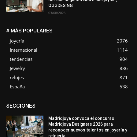
OGGDESING
03/08/2026
# MÁS POPULARES
joyería
2076
Internacional
1114
tendencias
904
Jewelry
886
relojes
871
España
538
Asociaciones
Diamantes
Empresa
En tendencia
SECCIONES
Entrevistas
Eventos
Exposiciones
Ferias
Formación
In memoriam
La Pluma de Pedro Pérez
Metales
México
Mundo Técnico
Novedades
Opiniones
Perspectiva
Madridjoya convoca el concurso
Premios
Secciones
Sin categoría
Sucesos
Madridjoya Designers 2026 para
reconocer nuevos talentos en joyería y
Más
relojería