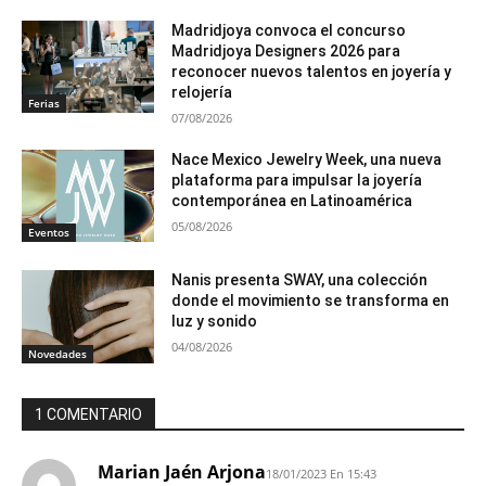
Madridjoya convoca el concurso
Madridjoya Designers 2026 para
reconocer nuevos talentos en joyería y
relojería
Ferias
07/08/2026
Nace Mexico Jewelry Week, una nueva
plataforma para impulsar la joyería
contemporánea en Latinoamérica
05/08/2026
Eventos
Nanis presenta SWAY, una colección
donde el movimiento se transforma en
luz y sonido
04/08/2026
Novedades
1 COMENTARIO
Marian Jaén Arjona
18/01/2023 En 15:43