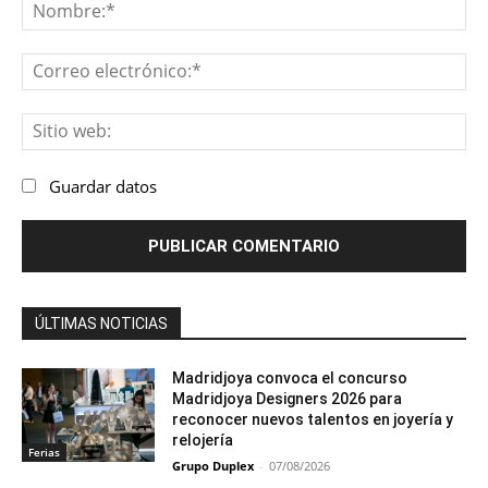
No
Co
ele
Sit
we
Guardar datos
ÚLTIMAS NOTICIAS
Madridjoya convoca el concurso
Madridjoya Designers 2026 para
reconocer nuevos talentos en joyería y
relojería
Ferias
Grupo Duplex
-
07/08/2026