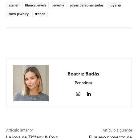
atelier
Blanca Jewels
Jewelry
joyas personalizadas
joyería
slow jewelry
trends
Beatriz Badás
Periodista
Artículo anterior
Artículo siguiente
La joya de Tiffany & Co y
El nuevo proyecto de