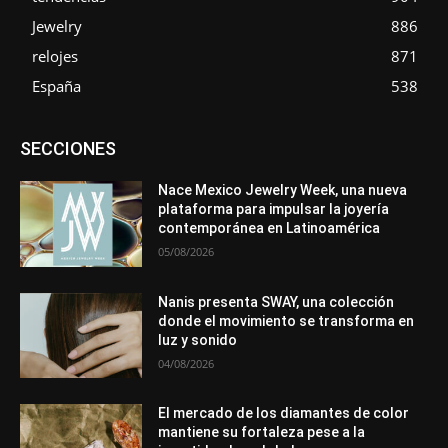
Jewelry
886
relojes
871
España
538
Asociaciones
Diamantes
Empresa
En tendencia
SECCIONES
Entrevistas
Eventos
Exposiciones
Ferias
Formación
In memoriam
La Pluma de Pedro Pérez
Metales
México
Mundo Técnico
Novedades
Opiniones
Perspectiva
Nace Mexico Jewelry Week, una nueva
Premios
Secciones
Sin categoría
Sucesos
plataforma para impulsar la joyería
contemporánea en Latinoamérica
Más
05/08/2026
Nanis presenta SWAY, una colección
donde el movimiento se transforma en
luz y sonido
04/08/2026
El mercado de los diamantes de color
mantiene su fortaleza pese a la