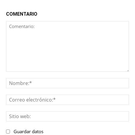
COMENTARIO
Comentario:
No
Co
ele
Sit
we
Guardar datos