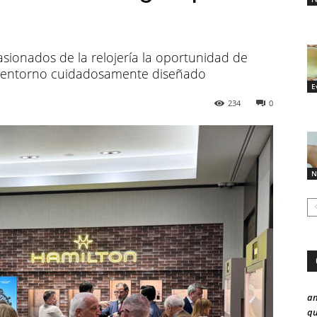
sionados de la relojería la oportunidad de
n entorno cuidadosamente diseñado
E
234
0
N
a
qu