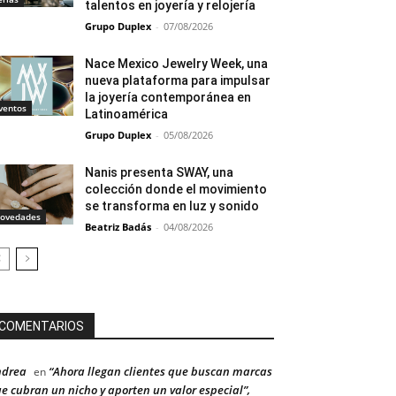
talentos en joyería y relojería
Grupo Duplex
-
07/08/2026
Nace Mexico Jewelry Week, una
nueva plataforma para impulsar
la joyería contemporánea en
ventos
Latinoamérica
Grupo Duplex
-
05/08/2026
Nanis presenta SWAY, una
colección donde el movimiento
se transforma en luz y sonido
ovedades
Beatriz Badás
-
04/08/2026
COMENTARIOS
ndrea
“Ahora llegan clientes que buscan marcas
en
e cubran un nicho y aporten un valor especial”,