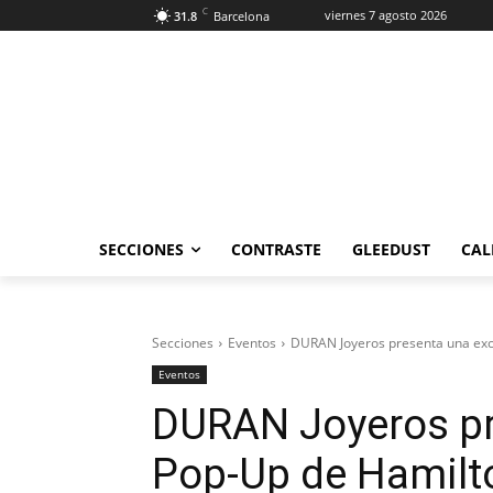
C
viernes 7 agosto 2026
31.8
Barcelona
SECCIONES
CONTRASTE
GLEEDUST
CAL
Secciones
Eventos
DURAN Joyeros presenta una excl
Eventos
DURAN Joyeros pr
Pop-Up de Hamilto