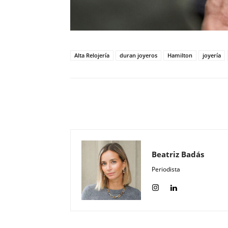
Alta Relojería
duran joyeros
Hamilton
joyería
Compartir
Beatriz Badás
Periodista