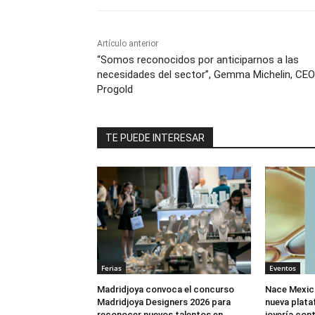
Artículo anterior
“Somos reconocidos por anticiparnos a las
necesidades del sector”, Gemma Michelin, CEO
Progold
TE PUEDE INTERESAR
Ferias
Eventos
Madridjoya convoca el concurso
Nace Mexic
Madridjoya Designers 2026 para
nueva plata
reconocer nuevos talentos en
joyería co