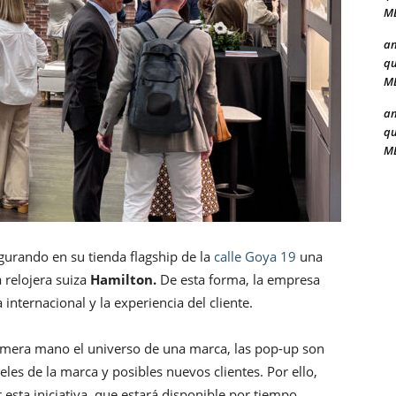
ME
a
qu
ME
a
qu
ME
ugurando en su tienda flagship de la
calle Goya 19
una
 relojera suiza
Hamilton.
De esta forma, la empresa
internacional y la experiencia del cliente.
rimera mano el universo de una marca, las pop-up son
eles de la marca y posibles nuevos clientes. Por ello,
sta iniciativa, que estará disponible por tiempo