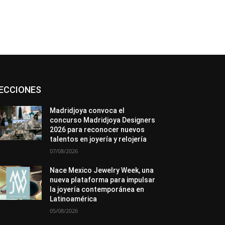
Asociaciones
Diamantes
Empresa
ECCIONES
En tendencia
Entrevistas
Eventos
Exposiciones
Ferias
Formación
In memoriam
La Pluma de Pedro Pérez
Madridjoya convoca el
Metales
México
Mundo Técnico
concurso Madridjoya Designers
Novedades
Opiniones
Perspectiva
2026 para reconocer nuevos
Premios
Secciones
Sin categoría
talentos en joyería y relojería
Sucesos
07/08/2026
Más
Nace Mexico Jewelry Week, una
nueva plataforma para impulsar
la joyería contemporánea en
Latinoamérica
05/08/2026