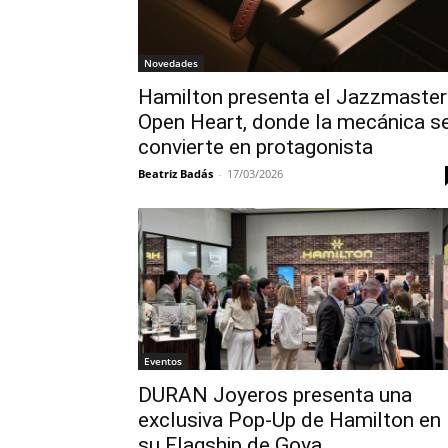
Novedades
Hamilton presenta el Jazzmaster
Open Heart, donde la mecánica s
convierte en protagonista
Beatriz Badás
-
17/03/2026
Eventos
DURAN Joyeros presenta una
exclusiva Pop-Up de Hamilton en
su Flagship de Goya