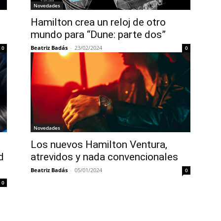
Novedades
Hamilton crea un reloj de otro
mundo para “Dune: parte dos”
Beatriz Badás
-
23/02/2024
0
0
Novedades
Los nuevos Hamilton Ventura,
d
atrevidos y nada convencionales
Beatriz Badás
-
05/01/2024
0
0