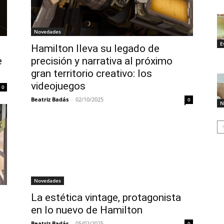
Novedades
E
Hamilton lleva su legado de
e
precisión y narrativa al próximo
gran territorio creativo: los
videojuegos
0
Beatriz Badás
-
02/10/2025
0
N
Novedades
La estética vintage, protagonista
en lo nuevo de Hamilton
Beatriz Badás
-
05/02/2025
0