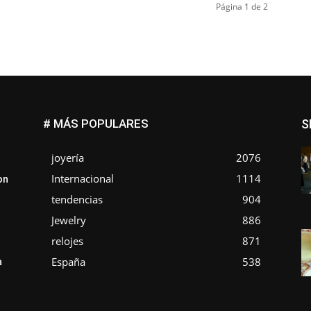
Página 1 de 2
# MÁS POPULARES
S
joyería
2076
Internacional
1114
on
tendencias
904
Jewelry
886
relojes
871
España
538
a