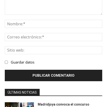
Comentario:
No
Co
ele
Sit
we
Guardar datos
ÚLTIMAS NOTICIAS
Madridjoya convoca el concurso