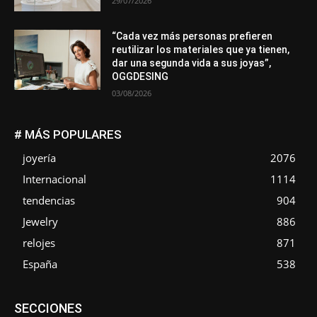
29/07/2026
“Cada vez más personas prefieren
reutilizar los materiales que ya tienen,
dar una segunda vida a sus joyas”,
OGGDESING
03/08/2026
# MÁS POPULARES
joyería
2076
Internacional
1114
tendencias
904
Jewelry
886
relojes
871
España
538
Asociaciones
Diamantes
Empresa
En tendencia
SECCIONES
Entrevistas
Eventos
Exposiciones
Ferias
Formación