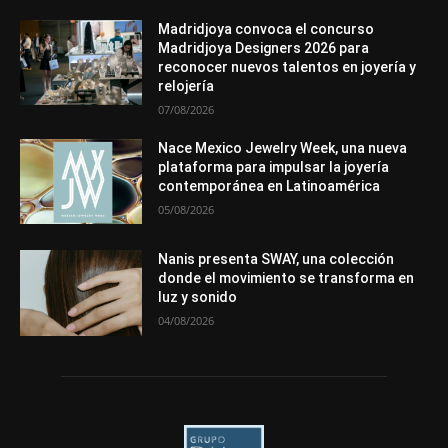
In memoriam
La Pluma de Pedro Pérez
Metales
México
Mundo Técnico
Novedades
Opiniones
Perspectiva
Madridjoya convoca el concurso
Premios
Secciones
Sin categoría
Sucesos
Madridjoya Designers 2026 para
reconocer nuevos talentos en joyería y
Más
relojería
07/08/2026
Nace Mexico Jewelry Week, una nueva
plataforma para impulsar la joyería
contemporánea en Latinoamérica
05/08/2026
Nanis presenta SWAY, una colección
donde el movimiento se transforma en
luz y sonido
04/08/2026