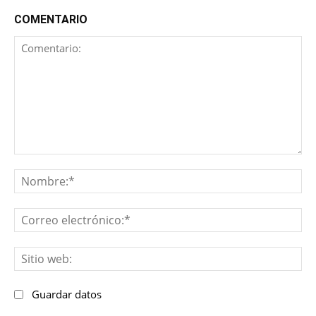
COMENTARIO
Comentario:
No
Co
ele
Sit
we
Guardar datos