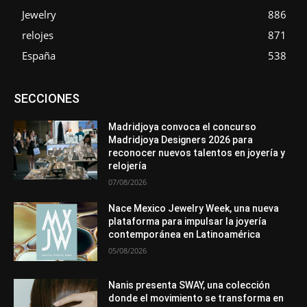
Jewelry
886
relojes
871
España
538
Asociaciones
Diamantes
Empresa
En tendencia
SECCIONES
Entrevistas
Eventos
Exposiciones
Ferias
Formación
In memoriam
La Pluma de Pedro Pérez
Metales
México
Mundo Técnico
Novedades
Opiniones
Perspectiva
Madridjoya convoca el concurso
Premios
Secciones
Sin categoría
Sucesos
Madridjoya Designers 2026 para
reconocer nuevos talentos en joyería y
Más
relojería
07/08/2026
Nace Mexico Jewelry Week, una nueva
plataforma para impulsar la joyería
contemporánea en Latinoamérica
05/08/2026
Nanis presenta SWAY, una colección
donde el movimiento se transforma en