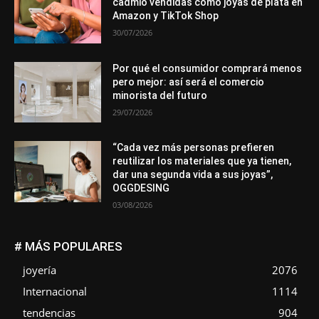
cadmio vendidas como joyas de plata en
Amazon y TikTok Shop
30/07/2026
Por qué el consumidor comprará menos
pero mejor: así será el comercio
minorista del futuro
29/07/2026
“Cada vez más personas prefieren
reutilizar los materiales que ya tienen,
dar una segunda vida a sus joyas”,
OGGDESING
03/08/2026
# MÁS POPULARES
joyería
2076
Internacional
1114
tendencias
904