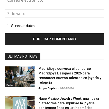
ele
Sit
we
Guardar datos
ÚLTIMAS NOTICIAS
Madridjoya convoca el concurso
Madridjoya Designers 2026 para
reconocer nuevos talentos en joyería y
relojería
Ferias
Grupo Duplex
-
07/08/2026
Nace Mexico Jewelry Week, una nueva
plataforma para impulsar la joyería
contemporánea en Latinoamérica