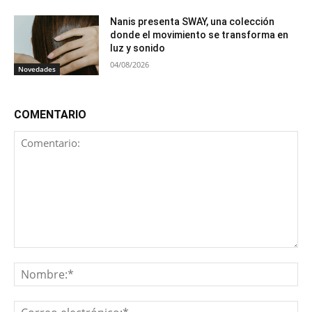
Nanis presenta SWAY, una colección
donde el movimiento se transforma en
luz y sonido
04/08/2026
Novedades
COMENTARIO
Comentario:
No
Co