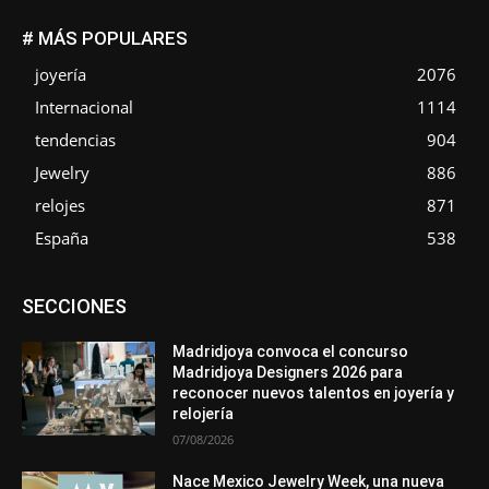
# MÁS POPULARES
joyería
2076
Internacional
1114
tendencias
904
Jewelry
886
relojes
871
España
538
Asociaciones
Diamantes
Empresa
En tendencia
SECCIONES
Entrevistas
Eventos
Exposiciones
Ferias
Formación
In memoriam
La Pluma de Pedro Pérez
Metales
México
Mundo Técnico
Novedades
Opiniones
Perspectiva
Madridjoya convoca el concurso
Premios
Secciones
Sin categoría
Sucesos
Madridjoya Designers 2026 para
reconocer nuevos talentos en joyería y
Más
relojería
07/08/2026
Nace Mexico Jewelry Week, una nueva