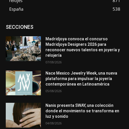
relojes
871
España
538
Asociaciones
Diamantes
Empresa
En tendencia
SECCIONES
Entrevistas
Eventos
Exposiciones
Ferias
Formación
In memoriam
La Pluma de Pedro Pérez
Metales
México
Mundo Técnico
Novedades
Opiniones
Perspectiva
Madridjoya convoca el concurso
Premios
Secciones
Sin categoría
Sucesos
Madridjoya Designers 2026 para
reconocer nuevos talentos en joyería y
Más
relojería
07/08/2026
Nace Mexico Jewelry Week, una nueva
plataforma para impulsar la joyería
contemporánea en Latinoamérica
05/08/2026
Nanis presenta SWAY, una colección
donde el movimiento se transforma en
luz y sonido
04/08/2026