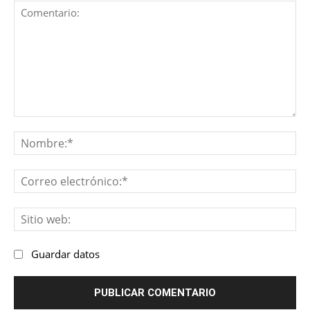
Comentario:
No
Co
ele
Sit
we
Guardar datos