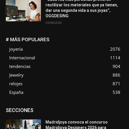
reutilizar los materiales que ya tienen,
dar una segunda vida a sus joyas”,
OGGDESING
03/08/2026
# MÁS POPULARES
joyería
2076
Internacional
1114
tendencias
904
Jewelry
886
relojes
871
España
538
Asociaciones
Diamantes
Empresa
En tendencia
SECCIONES
Entrevistas
Eventos
Exposiciones
Ferias
Formación
In memoriam
La Pluma de Pedro Pérez
Metales
México
Mundo Técnico
Novedades
Opiniones
Perspectiva
Madridjoya convoca el concurso
Premios
Secciones
Sin categoría
Sucesos
Madridjoya Designers 2026 para