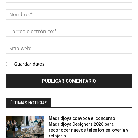
Comentario:
No
Co
ele
Sit
we
Guardar datos
ÚLTIMAS NOTICIAS
Madridjoya convoca el concurso
Madridjoya Designers 2026 para
reconocer nuevos talentos en joyería y
relojería