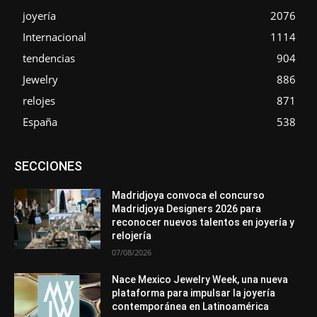
joyería
2076
Internacional
1114
tendencias
904
Jewelry
886
relojes
871
España
538
Asociaciones
Diamantes
Empresa
En tendencia
SECCIONES
Entrevistas
Eventos
Exposiciones
Ferias
Formación
In memoriam
La Pluma de Pedro Pérez
Metales
México
Mundo Técnico
Novedades
Opiniones
Perspectiva
Madridjoya convoca el concurso
Premios
Secciones
Sin categoría
Sucesos
Madridjoya Designers 2026 para
reconocer nuevos talentos en joyería y
Más
relojería
07/08/2026
Nace Mexico Jewelry Week, una nueva
plataforma para impulsar la joyería
contemporánea en Latinoamérica