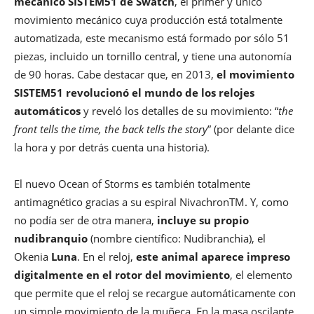
mecánico SISTEM51 de Swatch
, el primer y único
movimiento mecánico cuya producción está totalmente
automatizada, este mecanismo está formado por sólo 51
piezas, incluido un tornillo central, y tiene una autonomía
de 90 horas. Cabe destacar que, en 2013,
el movimiento
SISTEM51 revolucionó el mundo de los relojes
automáticos
y reveló los detalles de su movimiento: “
the
front tells the time, the back tells the story
” (por delante dice
la hora y por detrás cuenta una historia).
El nuevo Ocean of Storms es también totalmente
antimagnético gracias a su espiral NivachronTM. Y, como
no podía ser de otra manera,
incluye su propio
nudibranquio
(nombre científico: Nudibranchia), el
Okenia
Luna
. En el reloj,
este animal aparece impreso
digitalmente en el rotor del movimiento
, el elemento
que permite que el reloj se recargue automáticamente con
un simple movimiento de la muñeca. En la masa oscilante