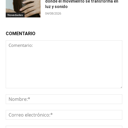
donde el movimiento se transforma en
luz y sonido
04/08/2026
Novedades
COMENTARIO
Comentario:
No
Co
ele