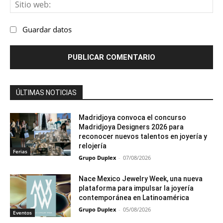
Sit
we
Guardar datos
ÚLTIMAS NOTICIAS
Madridjoya convoca el concurso
Madridjoya Designers 2026 para
reconocer nuevos talentos en joyería y
relojería
Ferias
Grupo Duplex
-
07/08/2026
Nace Mexico Jewelry Week, una nueva
plataforma para impulsar la joyería
contemporánea en Latinoamérica
Grupo Duplex
-
05/08/2026
Eventos