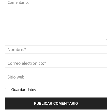
Comentario:
No
Co
ele
Sit
we
Guardar datos