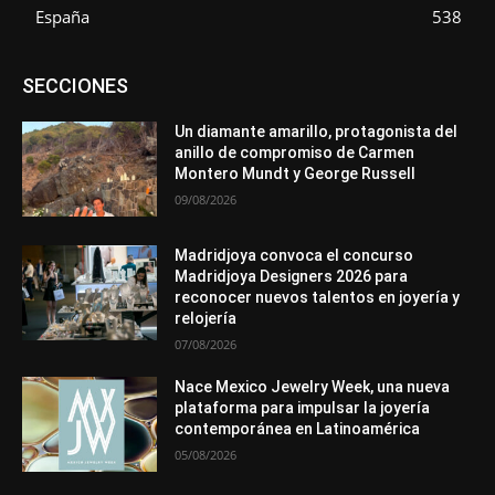
España
538
Asociaciones
Diamantes
Empresa
En tendencia
SECCIONES
Entrevistas
Eventos
Exposiciones
Ferias
Formación
In memoriam
La Pluma de Pedro Pérez
Metales
México
Mundo Técnico
Novedades
Opiniones
Perspectiva
Un diamante amarillo, protagonista del
Premios
Secciones
Sin categoría
Sucesos
anillo de compromiso de Carmen
Montero Mundt y George Russell
Más
09/08/2026
Madridjoya convoca el concurso
Madridjoya Designers 2026 para
reconocer nuevos talentos en joyería y
relojería
07/08/2026
Nace Mexico Jewelry Week, una nueva
plataforma para impulsar la joyería
contemporánea en Latinoamérica
05/08/2026