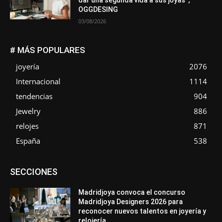
dar una segunda vida a sus joyas”,
OGGDESING
03/08/2026
# MÁS POPULARES
joyería
2076
Internacional
1114
tendencias
904
Jewelry
886
relojes
871
España
538
Asociaciones
Diamantes
Empresa
En tendencia
SECCIONES
Entrevistas
Eventos
Exposiciones
Ferias
Formación
In memoriam
La Pluma de Pedro Pérez
Metales
México
Mundo Técnico
Novedades
Opiniones
Perspectiva
Madridjoya convoca el concurso
Premios
Secciones
Sin categoría
Sucesos
Madridjoya Designers 2026 para
reconocer nuevos talentos en joyería y
Más
relojería