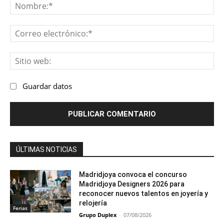
No
Co
ele
Sit
we
Guardar datos
ÚLTIMAS NOTICIAS
Madridjoya convoca el concurso
Madridjoya Designers 2026 para
reconocer nuevos talentos en joyería y
relojería
Ferias
Grupo Duplex
-
07/08/2026