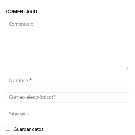
COMENTARIO
Comentario:
No
Co
ele
Sit
we
Guardar datos