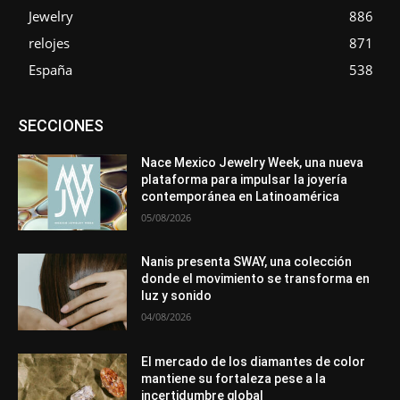
Jewelry
886
relojes
871
España
538
Asociaciones
Diamantes
Empresa
En tendencia
SECCIONES
Entrevistas
Eventos
Exposiciones
Ferias
Formación
In memoriam
La Pluma de Pedro Pérez
Metales
México
Mundo Técnico
Novedades
Opiniones
Perspectiva
Nace Mexico Jewelry Week, una nueva
Premios
Secciones
Sin categoría
Sucesos
plataforma para impulsar la joyería
contemporánea en Latinoamérica
Más
05/08/2026
Nanis presenta SWAY, una colección
donde el movimiento se transforma en
luz y sonido
04/08/2026
El mercado de los diamantes de color
mantiene su fortaleza pese a la
incertidumbre global