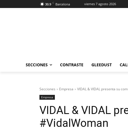
C
viernes 7 agosto 2026
30.9
Barcelona
SECCIONES
CONTRASTE
GLEEDUST
CAL
Secciones
Empresa
VIDAL & VIDAL presenta su co
Empresa
VIDAL & VIDAL pr
#VidalWoman