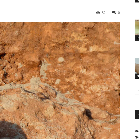
52
0
E
N
a
qu