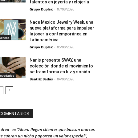
talentos en joyería y relojería
Grupo Duplex
-
07/08/2026
Nace Mexico Jewelry Week, una
nueva plataforma para impulsar
la joyería contemporánea en
ventos
Latinoamérica
Grupo Duplex
-
05/08/2026
Nanis presenta SWAY, una
colección donde el movimiento
se transforma en luz y sonido
ovedades
Beatriz Badás
-
04/08/2026
COMENTARIOS
ndrea
“Ahora llegan clientes que buscan marcas
en
e cubran un nicho y aporten un valor especial”,