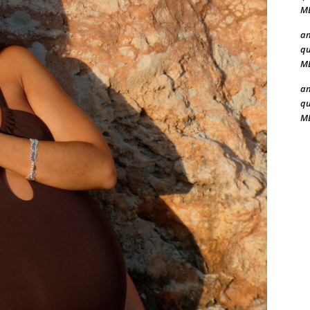
ME
a
qu
ME
a
qu
ME