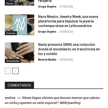
relojería
Ferias
Grupo Duplex
-
07/08/2026
Nace Mexico Jewelry Week, una nueva
plataforma para impulsar la joyería
contemporánea en Latinoamérica
Grupo Duplex
-
05/08/2026
Eventos
Nanis presenta SWAY, una colección
donde el movimiento se transforma en
luz y sonido
Beatriz Badás
-
04/08/2026
Novedades
COMENTARIOS
andrea
“Ahora llegan clientes que buscan marcas que cubran
en
un nicho y aporten un valor especial”, MEW Jewellery