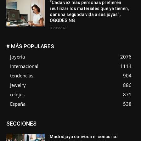
“Cada vez más personas prefieren
reutilizar los materiales que ya tienen,
dar una segunda vida a sus joyas”,
OGGDESING
03/08/2026
# MÁS POPULARES
joyería
2076
Internacional
1114
tendencias
904
Jewelry
886
relojes
871
España
538
Asociaciones
Diamantes
Empresa
En tendencia
SECCIONES
Entrevistas
Eventos
Exposiciones
Ferias
Formación
In memoriam
La Pluma de Pedro Pérez
Metales
México
Mundo Técnico
Novedades
Opiniones
Perspectiva
Madridjoya convoca el concurso
Premios
Secciones
Sin categoría
Sucesos