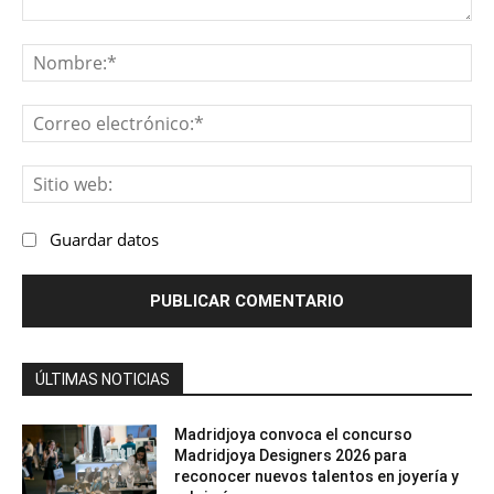
Comentario:
No
Co
ele
Sit
we
Guardar datos
ÚLTIMAS NOTICIAS
Madridjoya convoca el concurso
Madridjoya Designers 2026 para
reconocer nuevos talentos en joyería y