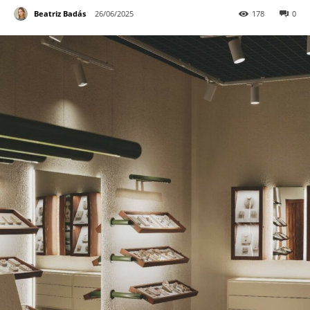
Beatriz Badás
26/06/2025
178
0